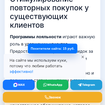
повторных покупок у
существующих
клиентов
Программы лояльности
играют важную
роль в удержании клиентов.
Посетители сайта: 15 руб.
Предоставление бонусов или скидок за
каждую покупку побуждает к новым
На сайте мы используем куки,
взаимоотношениям. Это не только
потому что любим работать
эффективно!
усиливает привязанность к бренду, но и
поднимает статус компании в глазах
MAX
WhatsApp
Telegram
клиента.
Звонок
Важно также
обеспечивать