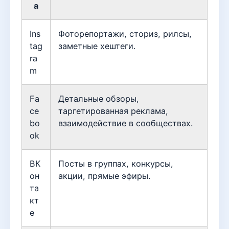
а
Ins
Фоторепортажи, сториз, рилсы,
tag
заметные хештеги.
ra
m
Fa
Детальные обзоры,
ce
таргетированная реклама,
bo
взаимодействие в сообществах.
ok
ВК
Посты в группах, конкурсы,
он
акции, прямые эфиры.
та
кт
е