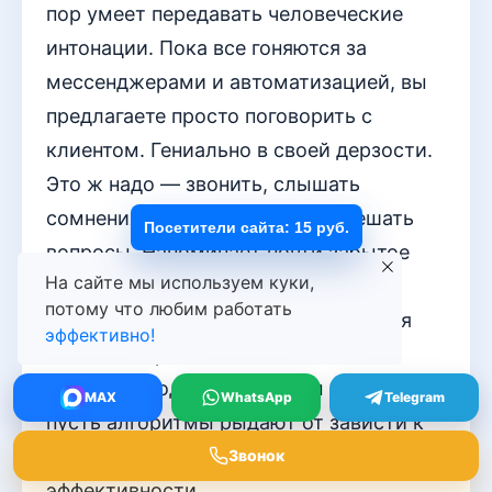
пор умеет передавать человеческие
интонации. Пока все гоняются за
мессенджерами и автоматизацией, вы
предлагаете просто поговорить с
клиентом. Гениально в своей дерзости.
Это ж надо — звонить, слышать
сомнения в голосе и на месте решать
Посетители сайта: 15 руб.
вопросы. Напоминает почти забытое
На сайте мы используем куки,
ремесло, где результат зависит от
потому что любим работать
сообразительности, а не от сценария
эффективно!
чат-бота. Прямо ностальгический
прорыв. Продолжайте в том же духе —
MAX
WhatsApp
Telegram
пусть алгоритмы рыдают от зависти к
вашей наглой человеческой
Звонок
эффективности.