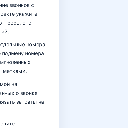
ние звонков с
ректе укажите
ртнеров. Это
ний.
 отдельные номера
е подмену номера
и мгновенных
M-метками.
амой на
анных о звонке
вязать затраты на
делите