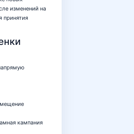
сле изменений на
я принятия
енки
 напрямую
змещение
ламная кампания