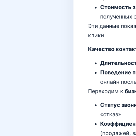
Стоимость з
полученных з
Эти данные покаж
клики.
Качество контак
Длительност
Поведение п
онлайн после
Переходим к
биз
Статус звонк
«отказ».
Коэффициент
(продажей, з