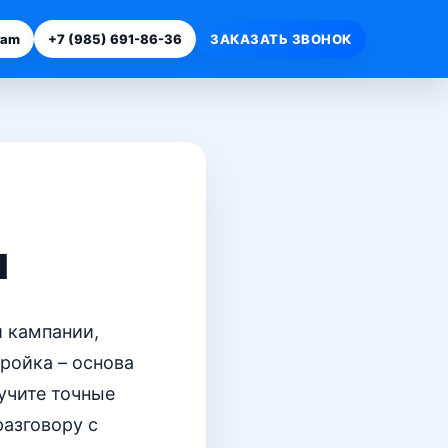
ram
+7 (985) 691-86-36
ЗАКАЗАТЬ ЗВОНОК
и
 кампании,
ройка – основа
лучите точные
разговору с