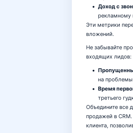
Доход с звон
рекламному 
Эти метрики пер
вложений.
Не забывайте пр
входящих лидов:
Пропущенны
на проблемы 
Время перво
третьего гуд
Объедините все 
продажей в CRM. 
клиента, позволи