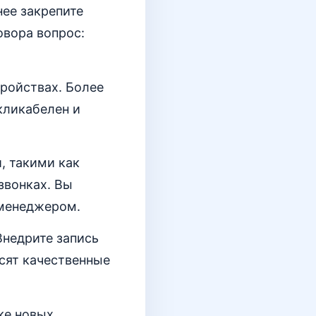
нее закрепите
овора вопрос:
ройствах. Более
кликабелен и
, такими как
звонках. Вы
 менеджером.
Внедрите запись
осят качественные
ке новых