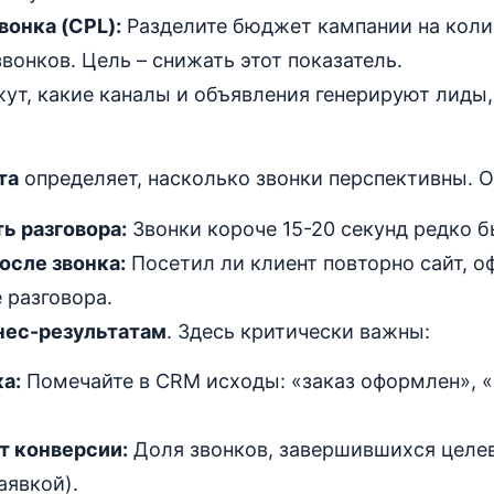
вонка (CPL):
Разделите бюджет кампании на коли
вонков. Цель – снижать этот показатель.
ут, какие каналы и объявления генерируют лиды,
та
определяет, насколько звонки перспективны. О
ь разговора:
Звонки короче 15-20 секунд редко 
осле звонка:
Посетил ли клиент повторно сайт, о
 разговора.
нес-результатам
. Здесь критически важны:
а:
Помечайте в CRM исходы: «заказ оформлен», «
 конверсии:
Доля звонков, завершившихся целе
аявкой).