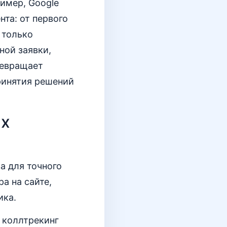
имер, Google
нта: от первого
 только
ной заявки,
ревращает
ринятия решений
ых
а для точного
а на сайте,
ика.
 коллтрекинг