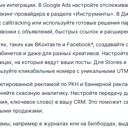
е интеграции. В Google Ads настройте отслежива
кинг-провайдера в разделе «Инструменты». В Ди
 calltracking или используйте готовые решения па
звонки с объявлений, быстрых ссылок и расшире
ях, таких как ВКонтакте и Facebook*, создавайте
бинетов и даже для разных креативов. Настройт
ицах, на которые ведут ваши посты. Для Stories 
ьзуйте кликабельные номера с уникальными UT
гетированной рекламой по РКН и баннерной рекл
яйте сквозную аналитику. Настройте передачу д
ния, ключевое слово) в вашу CRM. Это поможет с
ными продажами.
амы, например в журналах или на билбордах, вы