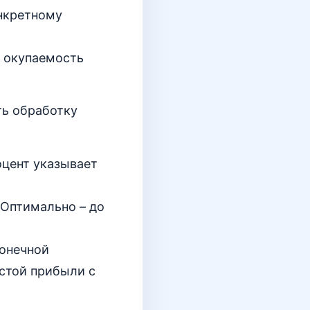
нкретному
ю окупаемость
ть обработку
оцент указывает
 Оптимально – до
конечной
истой прибыли с