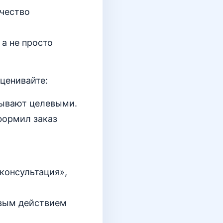
чество
 а не просто
ценивайте:
бывают целевыми.
формил заказ
консультация»,
вым действием