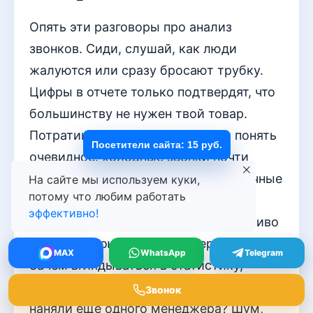
Опять эти разговоры про анализ
звонков. Сиди, слушай, как люди
жалуются или сразу бросают трубку.
Цифры в отчете только подтвердят, что
большинству не нужен твой товар.
Потратишь кучу времени, чтобы понять
Посетители сайта: 15 руб.
очевидное: холодные звонки почти
всегда бесполезны. А те редкие удачные
На сайте мы используем куки,
потому что любим работать
диалоги? Их не повторить, просто
эффективно!
повезло. Все эти графики лишь красиво
покажут твою низкую конверсию.
MAX
WhatsApp
Telegram
Зачем вглядываться в статистику,
которая лишь доказывает, что зря
Звонок
наняли ещё одного менеджера? Шум,