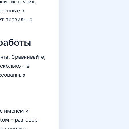
нит источник,
есенные в
ут правильно
 работы
нта. Сравнивайте,
сколько – в
ресованных
 с именем и
ком – разговор
те воронку: