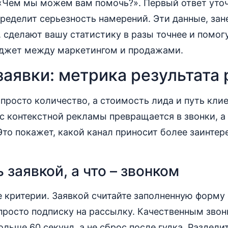
 «Чем мы можем вам помочь?». Первый ответ уточ
пределит серьезность намерений. Эти данные, зан
, сделают вашу статистику в разы точнее и помог
джет между маркетингом и продажами.
заявки: метрика результата
просто количество, а стоимость лида и путь клие
с контекстной рекламы превращается в звонки, а 
Это покажет, какой канал приносит более заинте
 заявкой, а что – звонком
 критерии. Заявкой считайте заполненную форму
 просто подписку на рассылку. Качественным звон
льше 60 секунд, а не сброс после гудка. Раздели