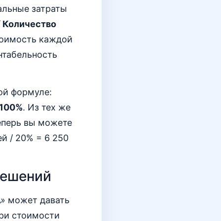
альные затраты
/ Количество
стоимость каждой
ентабельность
ой формуле:
 100%
. Из тех же
еперь вы можете
й / 20% = 6 250
решений
А» может давать
при стоимости