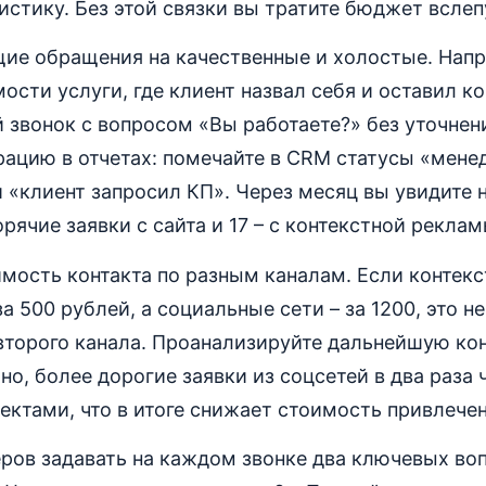
истику. Без этой связки вы тратите бюджет вслеп
ие обращения на качественные и холостые. Напр
ости услуги, где клиент назвал себя и оставил ко
й звонок с вопросом «Вы работаете?» без уточнен
рацию в отчетах: помечайте в CRM статусы «мене
 «клиент запросил КП». Через месяц вы увидите н
орячие заявки с сайта и 17 – с контекстной реклам
мость контакта по разным каналам. Если контек
а 500 рублей, а социальные сети – за 1200, это н
второго канала. Проанализируйте дальнейшую ко
о, более дорогие заявки из соцсетей в два раза 
ктами, что в итоге снижает стоимость привлечен
ров задавать на каждом звонке два ключевых воп