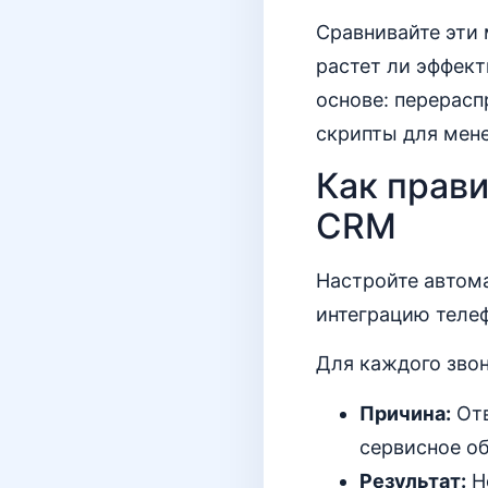
Сравнивайте эти
растет ли эффект
основе: перерас
скрипты для мен
Как прави
CRM
Настройте автом
интеграцию телеф
Для каждого звон
Причина:
Отв
сервисное о
Результат:
Но