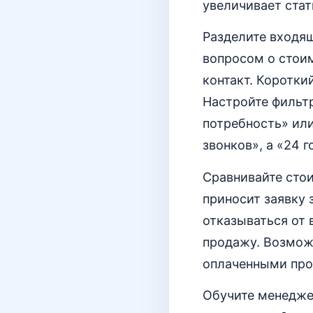
увеличивает стат
Разделите входящ
вопросом о стоим
контакт. Коротки
Настройте фильт
потребность» или
звонков», а «24 г
Сравнивайте стои
приносит заявку з
отказываться от 
продажу. Возможн
оплаченными прое
Обучите менедже