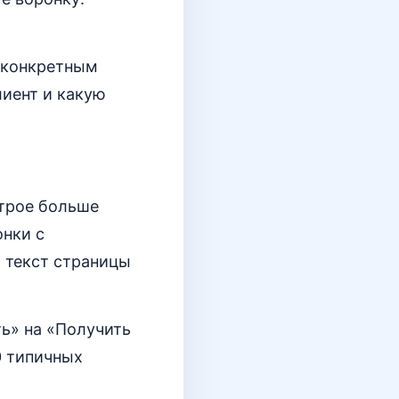
с конкретным
лиент и какую
втрое больше
онки с
и текст страницы
ть» на «Получить
0 типичных