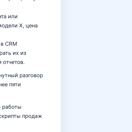
нта или
модели X, цена
 в CRM
рать их из
 отчетов.
нутный разговор
нее пяти
о работы
 скрипты продаж