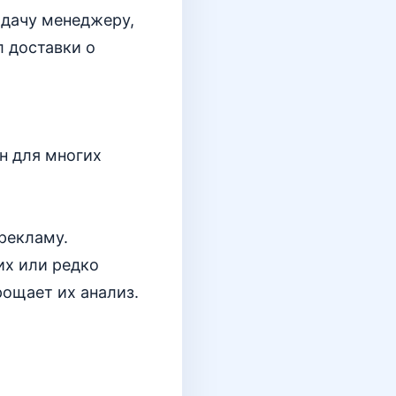
адачу менеджеру,
л доставки о
н для многих
рекламу.
их или редко
рощает их анализ.