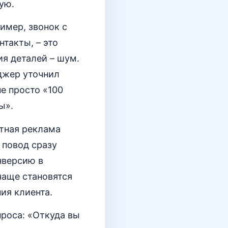
ую.
имер, звонок с
нтакты, – это
ия деталей – шум.
джер уточнил
е просто «100
ы».
стная реклама
е повод сразу
нверсию в
чаще становятся
ия клиента.
роса: «Откуда вы