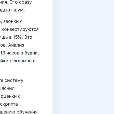
ия. Это сразу
оздают шум.
, звонки с
» конвертируются
ишь в 15%. Это
ов. Анализ
13 часов в будни,
ойки рекламных
те систему
ыяснил
 оценки с
 скрипта
учшению обучения