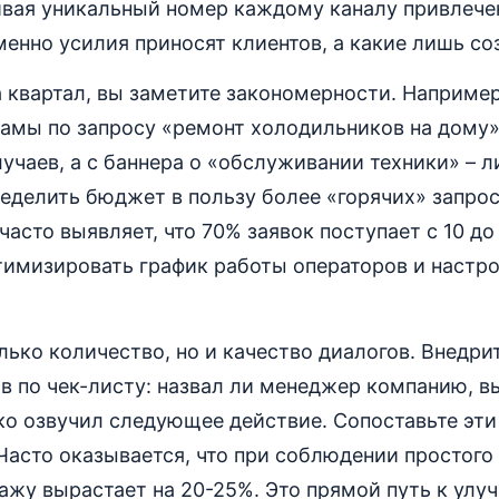
ивая уникальный номер каждому каналу привлечен
менно усилия приносят клиентов, а какие лишь с
 квартал, вы заметите закономерности. Например
ламы по запросу «ремонт холодильников на дому
лучаев, а с баннера о «обслуживании техники» – л
еделить бюджет в пользу более «горячих» запрос
асто выявляет, что 70% заявок поступает с 10 до 
птимизировать график работы операторов и настр
лько количество, но и качество диалогов. Внедри
в по чек-листу: назвал ли менеджер компанию, в
ко озвучил следующее действие. Сопоставьте эти
Часто оказывается, что при соблюдении простого
ажу вырастает на 20-25%. Это прямой путь к ул