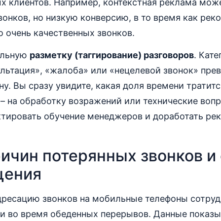
х клиентов. Например, контекстная реклама мож
онков, но низкую конверсию, в то время как ре
о очень качественных звонков.
ельную
разметку (таггирование) разговоров
. Кат
льтация», «жалоба» или «нецелевой звонок» прев
ну. Вы сразу увидите, какая доля времени тратит
 – на обработку возражений или технические воп
ктировать обучение менеджеров и доработать ре
ричин потерянных звонков и
щения
дресацию звонков на мобильные телефоны сотруд
и во время обеденных перерывов. Данные показы