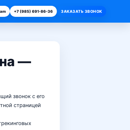
ram
+7 (985) 691-86-36
ЗАКАЗАТЬ ЗВОНОК
она —
щий звонок с его
тной страницей
трекинговых