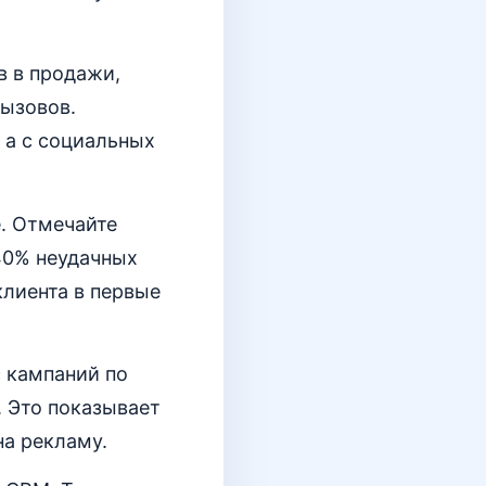
в в продажи,
вызовов.
 а с социальных
. Отмечайте
40% неудачных
клиента в первые
с кампаний по
 Это показывает
а рекламу.