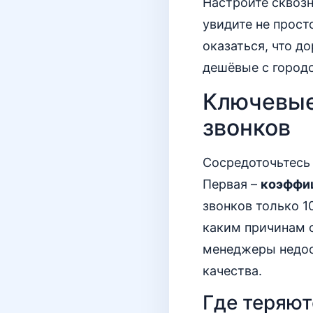
Настройте сквозн
увидите не прост
оказаться, что д
дешёвые с городс
Ключевые
звонков
Сосредоточьтесь 
Первая –
коэффиц
звонков только 1
каким причинам 
менеджеры недос
качества.
Где теряют