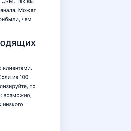
в CRM. Так вы
канала. Может
прибыли, чем
ходящих
с клиентами.
 Если из 100
лизируйте, по
: возможно,
 низкого