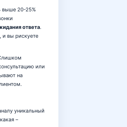
ь выше 20-25%
вонки
жидания ответа
.
, и вы рискуете
 Слишком
 консультацию или
зывают на
лиентом.
аналу уникальный
 какая –