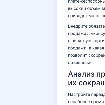
платежеспособны
высокий объем зв
приводят мало, н
Внедрите обязат
продажа», «консу
в понятную карти
продажи, а какая
позволит скорре
объявления.
Анализ п
их сокра
Настройте переа
нерабочее время 