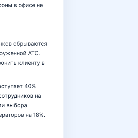
фоны в офисе не
онков обрываются
груженной АТС.
вонить клиенту в
поступает 40%
 сотрудников на
ми выбора
ераторов на 18%.