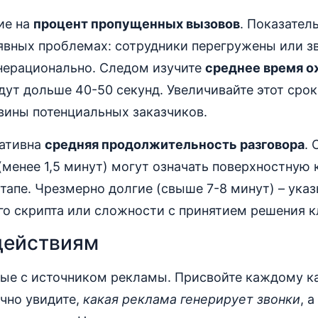
ие на
процент пропущенных вызовов
. Показател
явных проблемах: сотрудники перегружены или з
нерационально. Следом изучите
среднее время о
ут дольше 40-50 секунд. Увеличивайте этот срок
вины потенциальных заказчиков.
ативна
средняя продолжительность разговора
.
(менее 1,5 минут) могут означать поверхностную
этапе. Чрезмерно долгие (свыше 7-8 минут) – ука
го скрипта или сложности с принятием решения к
действиям
ные с источником рекламы. Присвойте каждому к
очно увидите,
какая реклама генерирует звонки
, а