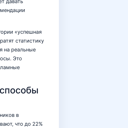
ет давать
комендации
егории «успешная
ратят статистику
ся на реальные
росы. Это
кламные
 способы
ников в
вают, что до 22%