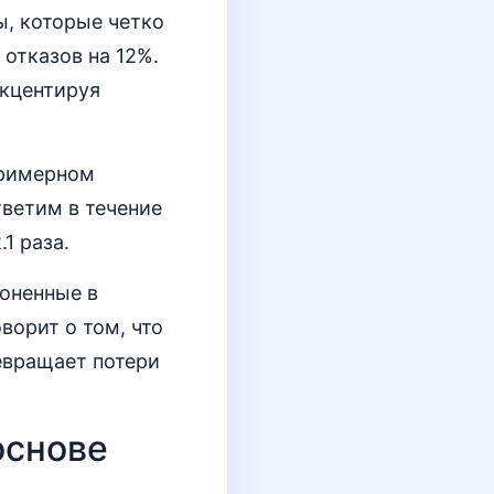
ы, которые четко
отказов на 12%.
акцентируя
примерном
тветим в течение
1 раза.
оненные в
ворит о том, что
евращает потери
основе