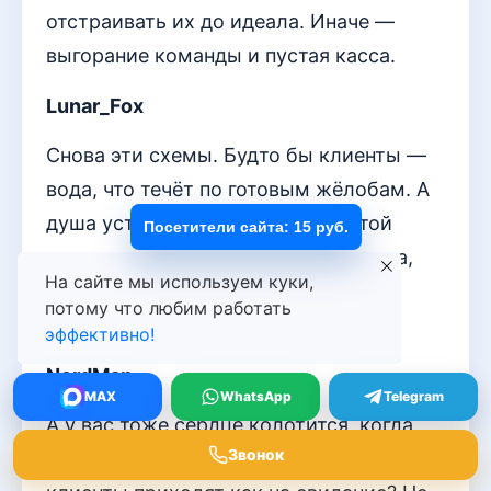
отстраивать их до идеала. Иначе —
выгорание команды и пустая касса.
Lunar_Fox
Снова эти схемы. Будто бы клиенты —
вода, что течёт по готовым жёлобам. А
душа устала от воронок. Где в этой
Посетители сайта: 15 руб.
системе место для тихого разговора,
На сайте мы используем куки,
для взгляда? Всё рассчитано, кроме
потому что любим работать
человеческого.
эффективно!
NordMan
MAX
WhatsApp
Telegram
А у вас тоже сердце колотится, когда
Звонок
находите «тот самый» канал, с которым