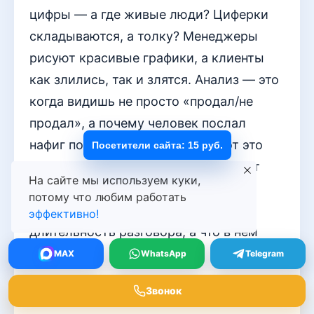
цифры — а где живые люди? Циферки
складываются, а толку? Менеджеры
рисуют красивые графики, а клиенты
как злились, так и злятся. Анализ — это
когда видишь не просто «продал/не
продал», а почему человек послал
нафиг после третьего звонка. Вот это
Посетители сайта: 15 руб.
структура! Без этого — просто отчёт
На сайте мы используем куки,
для галочки, чтобы начальство
потому что любим работать
успокоить. Показывайте не только
эффективно!
длительность разговора, а что в нём
было.
MAX
WhatsApp
Telegram
Звонок