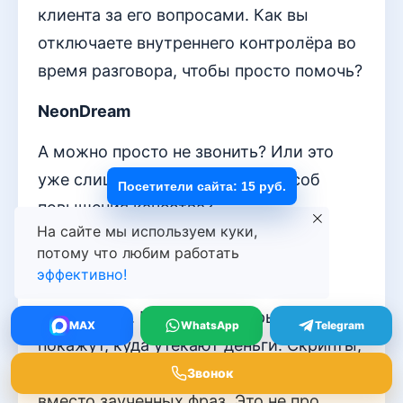
клиента за его вопросами. Как вы
отключаете внутреннего контролёра во
время разговора, чтобы просто помочь?
NeonDream
А можно просто не звонить? Или это
уже слишком радикальный способ
Посетители сайта: 15 руб.
повышения качества?
На сайте мы используем куки,
StellarJade
потому что любим работать
эффективно!
Наконец-то! Вместо воды —
конкретика. Метрики, которые реально
MAX
WhatsApp
Telegram
покажут, куда утекают деньги. Скрипты,
от которых не коробит. Живые диалоги
Звонок
вместо заученных фраз. Это не про