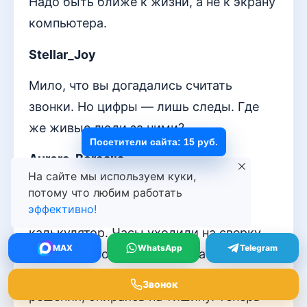
Надо быть ближе к жизни, а не к экрану
компьютера.
Stellar_Joy
Мило, что вы догадались считать
звонки. Но цифры — лишь следы. Где
же живые люди за ними?
Посетители сайта: 15 руб.
Aurora_Borealis
На сайте мы используем куки,
Помню свой первый отчет. Стопка
потому что любим работать
эффективно!
бумаг, запах свежей распечатки,
калькулятор. Часы уходили на сверку
MAX
WhatsApp
Telegram
цифр, а живой голос клиента терялся за
строками таблиц. Мы принимали
Звонок
решения, опираясь на тишину. Теперь