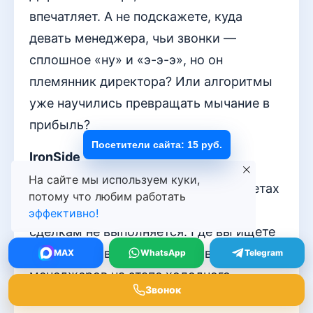
впечатляет. А не подскажете, куда
девать менеджера, чьи звонки —
сплошное «ну» и «э-э-э», но он
племянник директора? Или алгоритмы
уже научились превращать мычание в
прибыль?
Посетители сайта: 15 руб.
IronSide
На сайте мы используем куки,
Коллеги, допустим, мы видим в отчетах
потому что любим работать
рост входящих звонков, но план по
эффективно!
сделкам не выполняется. Где вы ищете
точку сбоя: в качестве лидов, работе
MAX
WhatsApp
Telegram
менеджеров на этапе холодного
Звонок
контакта или в слабой аргументации