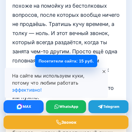
похоже на помойку из бестолковых
вопросов, после которых вообще ничего
не продаёшь. Тратишь кучу времени, а
толку — ноль. И этот вечный звонок,
который всегда раздаётся, когда ты
занята чем-то другим. Просто ещё одна
головная боль, а не какой-то там
Посетители сайта: 15 руб.
«источник». Лучше бы написали, как
На сайте мы используем куки,
отсеять всех этих странных людей,
потому что любим работать
которые даже объяснить не могут, что
эффективно!
им нужно.
MAX
WhatsApp
Telegram
RedShark
Звонок
Вот он, священный грааль малого