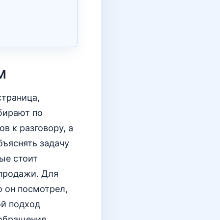
м
страница,
збирают по
в к разговору, а
бъяснять задачу
ные стоит
 продажи. Для
о он посмотрел,
ой подход
 обращения,