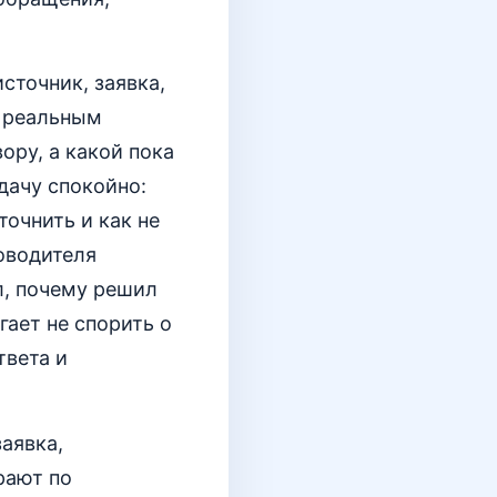
сточник, заявка,
о реальным
ору, а какой пока
дачу спокойно:
точнить и как не
оводителя
л, почему решил
гает не спорить о
твета и
заявка,
рают по