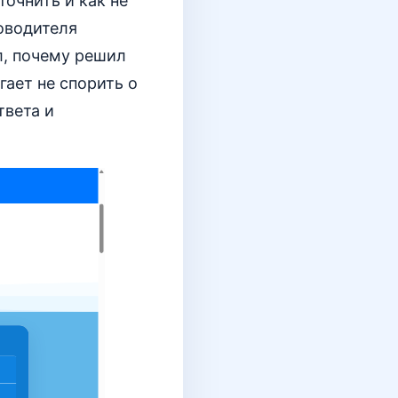
точнить и как не
оводителя
л, почему решил
гает не спорить о
твета и