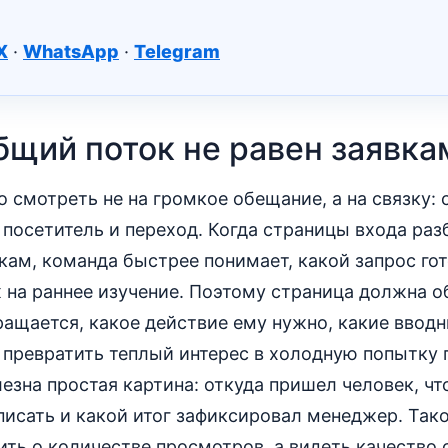
X
·
WhatsApp
·
Telegram
бщий поток не равен заявка
о смотреть не на громкое обещание, а на связку: 
, посетитель и переход. Когда страницы входа ра
ам, команда быстрее понимает, какой запрос гото
 на раннее изучение. Поэтому страница должна о
ращается, какое действие ему нужно, какие ввод
е превратить теплый интерес в холодную попытку
езна простая картина: откуда пришел человек, чт
исать и какой итог зафиксировал менеджер. Так
ить о количестве просмотров, а видеть качество