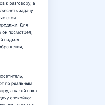
в к разговору, а
бъяснять задачу
ные стоит
 продажи. Для
о он посмотрел,
ой подход
 обращения,
посетитель,
ают по реальным
ору, а какой пока
дачу спокойно: