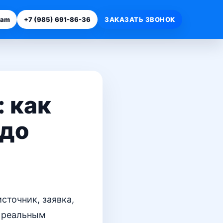
ram
+7 (985) 691-86-36
ЗАКАЗАТЬ ЗВОНОК
: как
 до
сточник, заявка,
о реальным