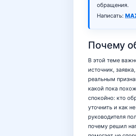
обращения.
Написать:
MA
Почему о
В этой теме важн
источник, заявка
реальным признак
какой пока похож
спокойно: кто об
уточнить и как н
руководителя пол
почему решил нап
помогает не спор