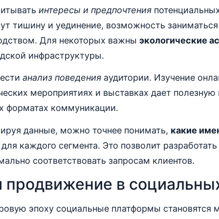
читывать
интересы и предпочтения
потенциальных
щут тишину и уединение, возможность заниматьс
одством. Для некоторых важны
экологические а
одской инфраструктуры.
вести
анализ поведения
аудитории. Изучение онла
ических мероприятиях и выставках дает полезну
х форматах коммуникации.
зируя данные, можно точнее понимать,
какие име
для каждого сегмента. Это позволит разработат
мально соответствовать запросам клиентов.
и продвижение в социальны
ровую эпоху социальные платформы становятся