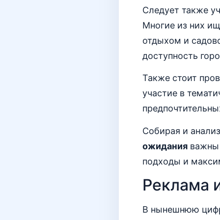
Следует также у
Многие из них и
отдыхом и садов
доступность гор
Также стоит про
участие в темат
предпочтительны
Собирая и анали
ожидания
важны 
подходы и макси
Реклама 
В нынешнюю циф