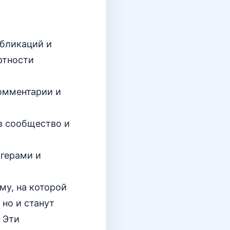
убликаций и
ртности
комментарии и
в сообщество и
герами и
му, на которой
но и станут
 Эти