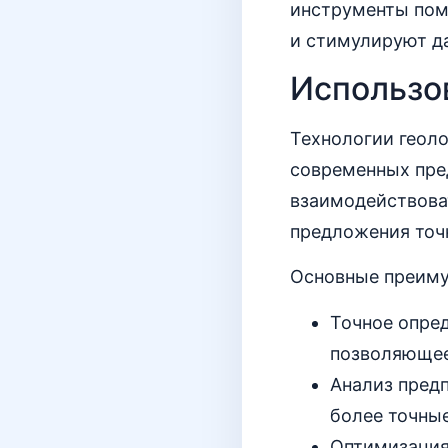
инструменты пом
и стимулируют д
Использо
Технологии геол
современных пре
взаимодействова
предложения точн
Основные преиму
Точное опре
позволяющее
Анализ предп
более точны
Оптимизация