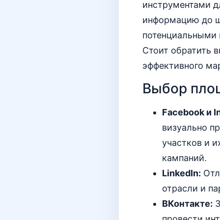
инструментами д
информацию до ш
потенциальными 
Стоит обратить в
эффективного мар
Выбор пло
Facebook и I
визуально п
участков и и
кампаний.
LinkedIn:
Отл
отрасли и па
ВКонтакте:
З
провести ин