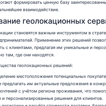
огают формировать ценную базу заинтересованн
альнейшее взаимодействие.
вание геолокационных серв
окации становятся важным инструментом в страте
дпринимателей. Применение этих решений позво
ть с клиентами, предлагая им уникальные и перс
о там, где они находятся.
щества геолокационных решений:
деление местоположения потенциальных покупате
 предлагать им актуальные предложения в конкр
очтений с учётом региона проживания, что помог
е и персонализированные решения для клиентов.
 логистики и расчёта стоимости доставки, благо