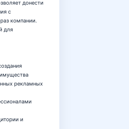
озволяет донести
ия с
раз компании.
й для
создания
еимущества
ванных рекламных
ессионалами
дитории и