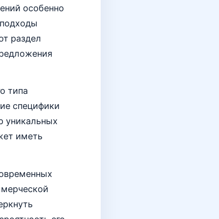
ений особенно
е подходы
от раздел
предложения
о типа
ние специфики
р уникальных
жет иметь
современных
ммерческой
еркнуть