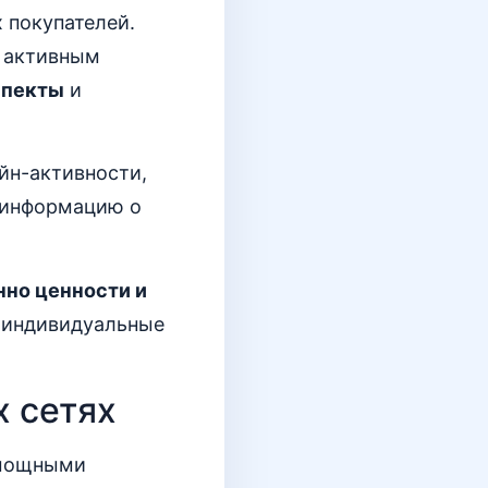
 покупателей.
я активным
спекты
и
йн-активности,
ю информацию о
нно ценности и
ь индивидуальные
х сетях
 мощными