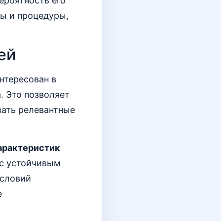
ероятность его
ы и процедуры,
ей
нтересован в
. Это позволяет
вать релевантные
арактеристик
 с устойчивым
условий
е