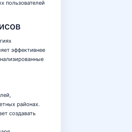
ых пользователей
исов
гиях
ляет эффективнее
онализированные
лей,
етных районах.
ает создавать
даря