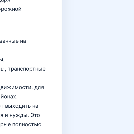
орожной
ванные на
ы,
ны, транспортные
движимости, для
айонах.
т выходить на
я и нужды. Это
торые полностью