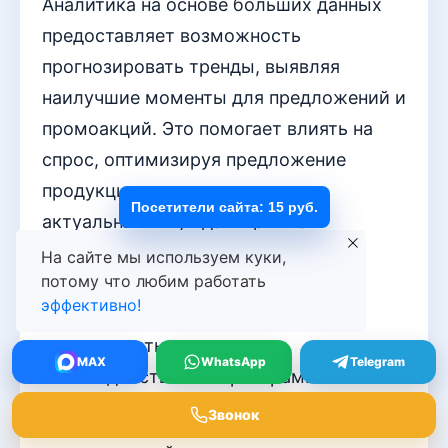
Аналитика на основе больших данных
предоставляет возможность
прогнозировать тренды, выявляя
наилучшие моменты для предложений и
промоакций. Это помогает влиять на
спрос, оптимизируя предложение
продукции в соответствии с
Посетители сайта: 15 руб.
актуальными нуждами рынка.
Постоянный мониторинг и анализ
На сайте мы используем куки,
потому что любим работать
процессов позволяют выявлять
эффективно!
проблемы на ранних стадиях и
адаптировать стратегию
MAX
WhatsApp
Telegram
взаимодействия с партнерами.
Звонок
Автоматизация должна стать