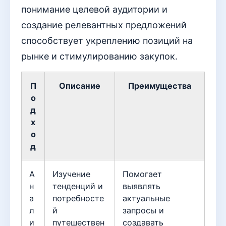
понимание целевой аудитории и
создание релевантных предложений
способствует укреплению позиций на
рынке и стимулированию закупок.
П
Описание
Преимущества
о
д
х
о
д
А
Изучение
Помогает
н
тенденций и
выявлять
а
потребносте
актуальные
л
й
запросы и
и
путешествен
создавать