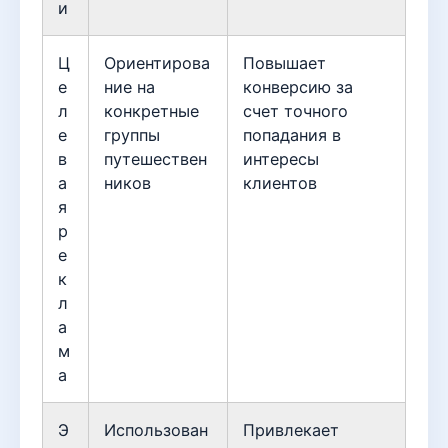
и
Ц
Ориентирова
Повышает
е
ние на
конверсию за
л
конкретные
счет точного
е
группы
попадания в
в
путешествен
интересы
а
ников
клиентов
я
р
е
к
л
а
м
а
Э
Использован
Привлекает