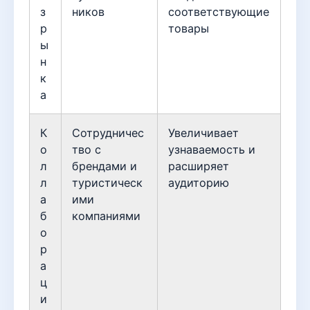
з
ников
соответствующие
р
товары
ы
н
к
а
К
Сотрудничес
Увеличивает
о
тво с
узнаваемость и
л
брендами и
расширяет
л
туристическ
аудиторию
а
ими
б
компаниями
о
р
а
ц
и