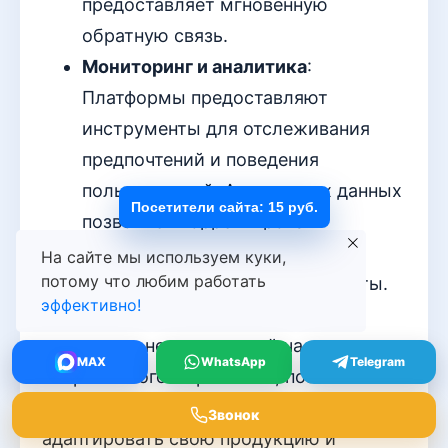
предоставляет мгновенную
обратную связь.
Мониторинг и аналитика
:
Платформы предоставляют
инструменты для отслеживания
предпочтений и поведения
пользователей. Анализ этих данных
Посетители сайта: 15 руб.
позволяет корректировать
стратегии продвижения и
На сайте мы используем куки,
потому что любим работать
предлагать актуальные продукты.
эффективно!
Платформы социальных сетей
становятся неотъемлемой частью
MAX
WhatsApp
Telegram
современного маркетинга, позволяя
брендам оставаться на связи с рынком,
Звонок
адаптировать свою продукцию и