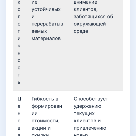
к
ие
внимание
о
устойчивых
клиентов,
л
и
заботящихся об
о
перерабатыв
окружающей
г
аемых
среде
и
материалов
ч
н
о
с
т
ь
Ц
Гибкость в
Способствует
е
формирован
удержанию
н
ии
текущих
о
стоимости,
клиентов и
в
акции и
привлечению
а
скидки
новых