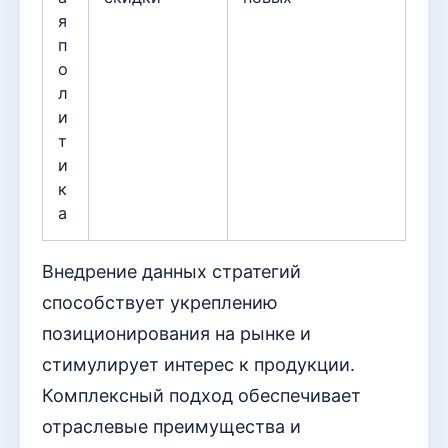
я
п
о
л
и
т
и
к
а
Внедрение данных стратегий
способствует укреплению
позиционирования на рынке и
стимулирует интерес к продукции.
Комплексный подход обеспечивает
отраслевые преимущества и