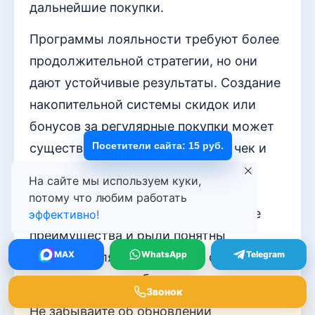
дальнейшие покупки.
Программы лояльности требуют более
продолжительной стратегии, но они
дают устойчивые результаты. Создание
накопительной системы скидок или
бонусов за регулярные покупки может
Посетители сайта: 15 руб.
существенно повысить средний чек и
превратить разовых покупателей в
На сайте мы используем куки,
постоянных. Важно, чтобы такие
потому что любим работать
программы предоставляли видимые
эффективно!
преимущества и были понятны
MAX
WhatsApp
Telegram
пользователям, поощряя их обращаться
именно к вашему бренду.
Звонок
Не забывайте об обновлении