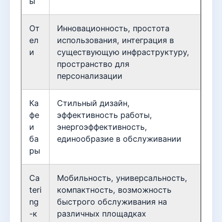
ы
От
Инновационность, простота
ел
использования, интеграция в
и
существующую инфраструктуру,
пространство для
персонализации
Ка
Стильный дизайн,
фе
эффективность работы,
и
энергоэффективность,
ба
единообразие в обслуживании
ры
Ca
Мобильность, универсальность,
teri
компактность, возможность
ng
быстрого обслуживания на
-к
различных площадках