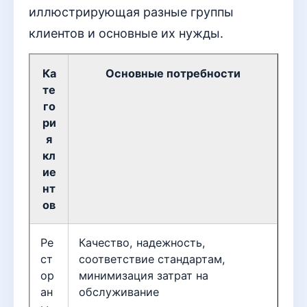
иллюстрирующая разные группы
клиентов и основные их нужды.
Ка
Основные потребности
те
го
ри
я
кл
ие
нт
ов
Ре
Качество, надежность,
ст
соответствие стандартам,
ор
минимизация затрат на
ан
обслуживание