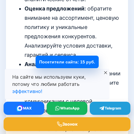
Оценка предложений:
обратите
внимание на ассортимент, ценовую
политику и уникальные
предложения конкурентов.
Анализируйте условия доставки,
гарантий и сервиса.
Посетители сайта: 15 руб.
Анализ коммуникации:
отслеживайте рекламные кампании
На сайте мы используем куки,
и стратегии продвижения. Выявите
потому что любим работать
эффективно!
тональность и каналы
коммуникации с целевой
MAX
WhatsApp
Telegram
аудиторией.
Изучение отзывов:
обратите
Звонок
внимание на то, как покупатели