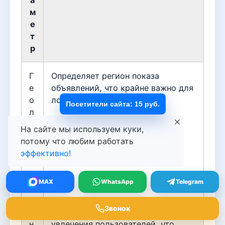
а
м
е
т
р
Г
Определяет регион показа
е
объявлений, что крайне важно для
о
локального бизнеса.
Посетители сайта: 15 руб.
л
о
На сайте мы используем куки,
к
потому что любим работать
а
эффективно!
ц
и
MAX
WhatsApp
Telegram
я
Звонок
И
Учитываются предпочтения и
н
увлечения пользователей, что