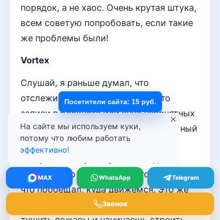
порядок, а не хаос. Очень крутая штука,
всем советую попробовать, если такие
же проблемы были!
Vortex
Слушай, я раньше думал, что
отслеживать звонки — это просто
Посетители сайта: 15 руб.
записи в блокноте или куча непонятных
На сайте мы используем куки,
файлов. А оказалось — это твой личный
потому что любим работать
детектив! Каждый входящий звонок
эффективно!
теперь не сгинул в пустоте. Видишь
цепочку: кто звонил, о чём говорили,
MAX
WhatsApp
Telegram
что пообещал, куда движемся. Это же
чистая магия контроля! Ты перестаёшь
Звонок
тушить пожары и начинаешь строить