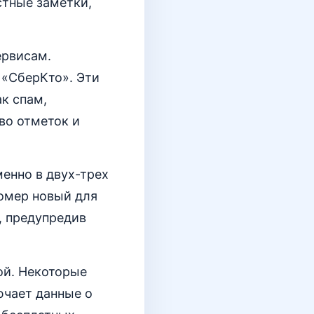
тные заметки,
ервисам.
 «СберКто». Эти
к спам,
во отметок и
енно в двух-трех
номер новый для
, предупредив
ой. Некоторые
ючает данные о