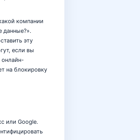
 какой компании
е данные?».
ставить эту
гут, если вы
 онлайн-
ет на блокировку
с или Google.
дентифицировать