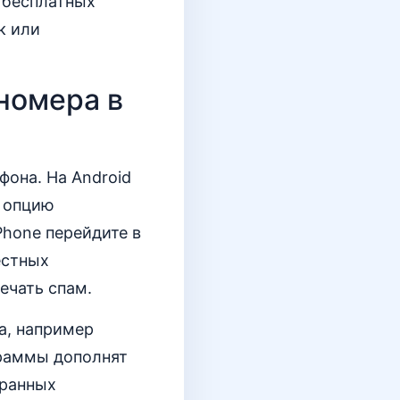
 бесплатных
к или
номера в
фона. На Android
е опцию
hone перейдите в
естных
ечать спам.
а, например
граммы дополнят
бранных