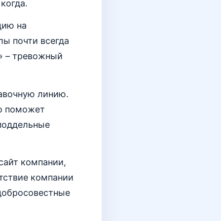
когда.
цию на
лы почти всегда
» – тревожный
авочную линию.
то поможет
поддельные
сайт компании,
утствие компании
едобросовестные