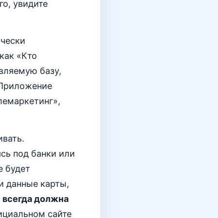
го, увидите
ически
как «Кто
вляемую базу,
 Приложение
елемаркетинг»,
ивать.
сь под банки или
е будет
и данные карты,
 всегда должна
ициальном сайте