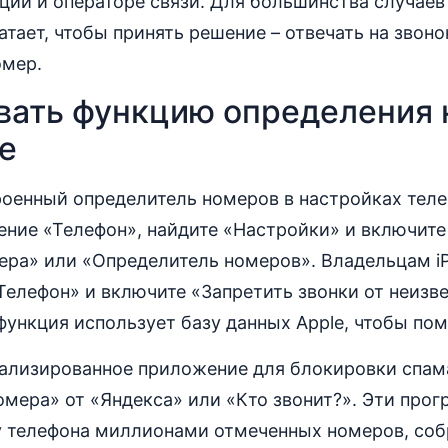
ции и операторе связи. Для большинства случаев
тает, чтобы принять решение – отвечать на звоно
омер.
вать функцию определения 
е
оенный определитель номеров в настройках теле
ение «Телефон», найдите «Настройки» и включит
ера» или «Определитель номеров». Владельцам iP
елефон» и включите «Запретить звонки от неизв
 функция использует базу данных Apple, чтобы пом
иализированное приложение для блокировки спам
мера» от «Яндекса» или «Кто звонит?». Эти про
у телефона миллионами отмеченных номеров, со