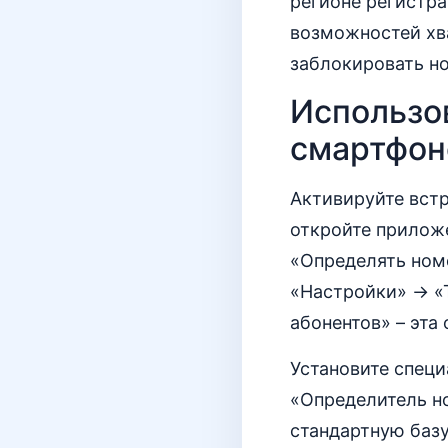
регионе регистра
возможностей хва
заблокировать н
Использо
смартфон
Активируйте встр
откройте прилож
«Определять ном
«Настройки» → «Т
абонентов» – эта
Установите спец
«Определитель но
стандартную баз