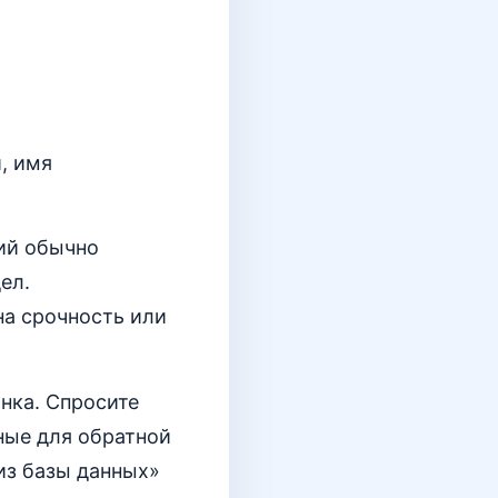
, имя
ций обычно
ел.
на срочность или
нка. Спросите
ные для обратной
«из базы данных»