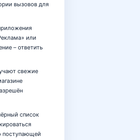
ории вызовов для
 приложения
Реклама» или
ение – ответить
лучают свежие
магазине
разрешён
чёрный список
окироваться
во поступающей