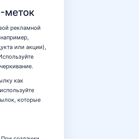
M-меток
рвой рекламной
например,
укта или акции),
Используйте
дчеркивание.
ылку как
 используйте
сылок, которые
 При создании