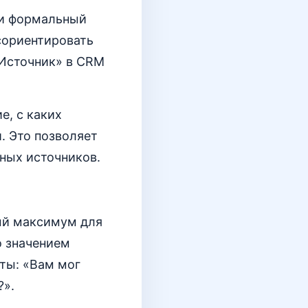
ли формальный
сориентировать
«Источник» в CRM
е, с каких
. Это позволяет
ных источников.
ный максимум для
о значением
нты: «Вам мог
?».