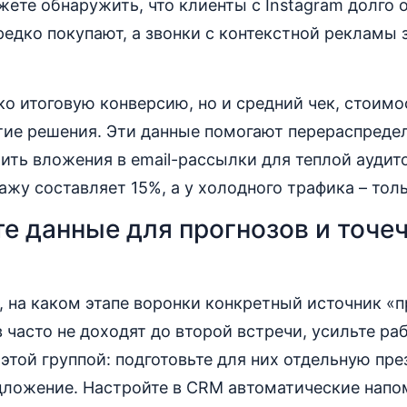
ете обнаружить, что клиенты с Instagram долго 
едко покупают, а звонки с контекстной рекламы 
ко итоговую конверсию, но и средний чек, стоим
ятие решения. Эти данные помогают перераспреде
ить вложения в email-рассылки для теплой аудито
ажу составляет 15%, а у холодного трафика – тол
е данные для прогнозов и точе
 на каком этапе воронки конкретный источник «п
 часто не доходят до второй встречи, усильте ра
этой группой: подготовьте для них отдельную пр
дложение. Настройте в CRM автоматические напо