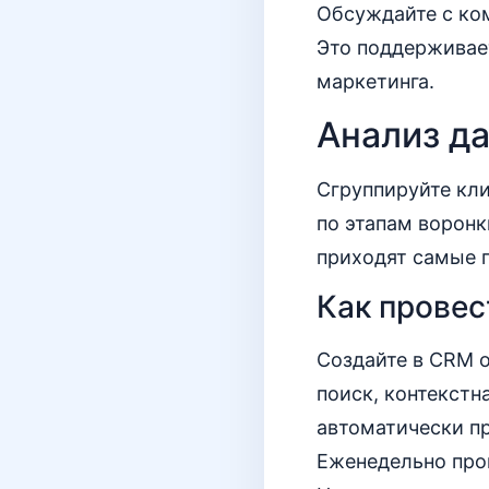
Обсуждайте с ком
Это поддерживает
маркетинга.
Анализ д
Сгруппируйте кли
по этапам воронк
приходят самые п
Как провес
Создайте в CRM 
поиск, контекстн
автоматически п
Еженедельно пров