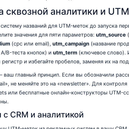
а сквозной аналитики и UT
 систему названий для UTM-меток до запуска пе
лите значения для пяти параметров:
utm_source
(
dium
(cpc или email),
utm_campaign
(название прод
 A/B-теста кнопок) и
utm_term
(ключевое слово). 
 регистр и избегайте пробелов, заменяя их на по
– ваш главный принцип. Если вы обозначили расс
l», не меняйте это на «newsletter». Для контроля
eets или бесплатные онлайн-конструкторы UTM-с
ны.
 с CRM и аналитикой
ачу UTM-меток из рекламных систем в вашу CRM.