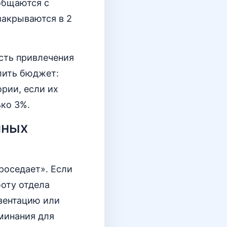
общаются с
закрываются в 2
ость привлечения
лить бюджет:
рии, если их
ько 3%.
чных
роседает». Если
боту отдела
езентацию или
минания для