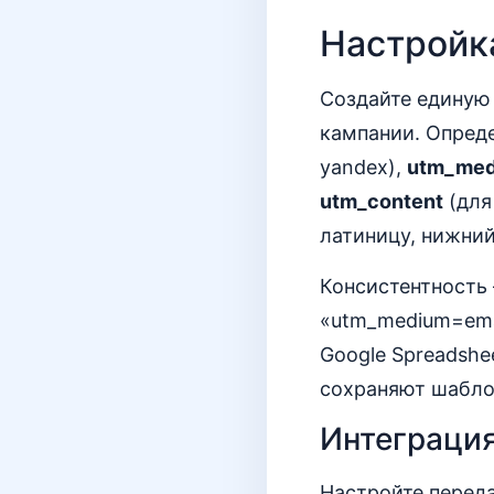
Настройк
Создайте единую
кампании. Опреде
yandex),
utm_me
utm_content
(для
латиницу, нижний
Консистентность 
«utm_medium=emai
Google Spreadsh
сохраняют шабло
Интеграция
Настройте перед