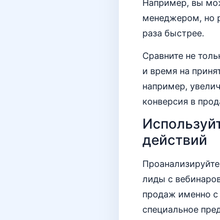
Например, вы мож
менеджером, но р
раза быстрее.
Сравните не толь
и время на прин
например, увелич
конверсия в прод
Используйт
действий
Проанализируйте,
лиды с вебинаров
продаж именно с 
специальное пре