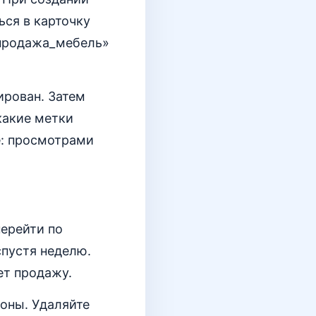
ся в карточку
спродажа_мебель»
ирован. Затем
какие метки
е: просмотрами
перейти по
спустя неделю.
ет продажу.
оны. Удаляйте