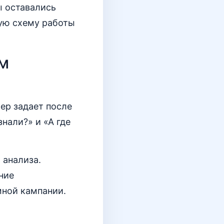
ы оставались
ную схему работы
ом
ер задает после
нали?» и «А где
 анализа.
ние
мной кампании.