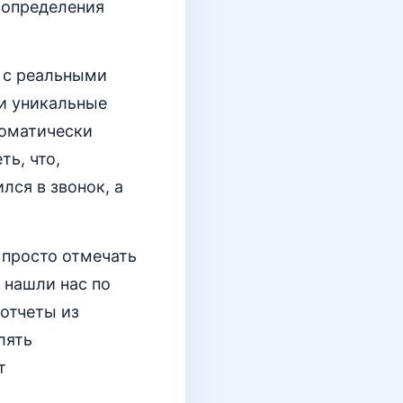
 определения
 с реальными
и уникальные
томатически
ть, что,
лся в звонок, а
 просто отмечать
 нашли нас по
 отчеты из
лять
т