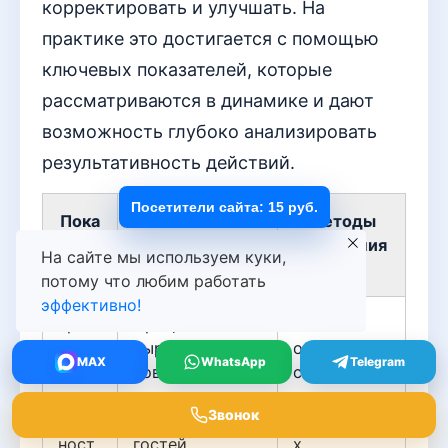
корректировать и улучшать. На
практике это достигается с помощью
ключевых показателей, которые
рассматриваются в динамике и дают
возможность глубоко анализировать
результативность действий.
Посетители сайта: 15 руб.
Пока
Описание
Методы
зате
измерения
На сайте мы используем куки,
ль
потому что любим работать
эффективно!
Уров
Процент
Анализ
ень
выраженной
обратной
MAX
WhatsApp
Telegram
заинт
вовлеченности
связи,
ерес
среди
участие в
Звонок
ован
приглашённых
активностя
ност
гостей
х