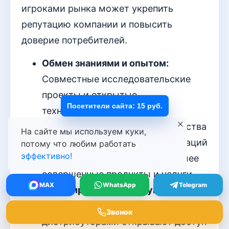
игроками рынка может укрепить
репутацию компании и повысить
доверие потребителей.
Обмен знаниями и опытом:
Совместные исследовательские
проекты и открытые
Посетители сайта: 15 руб.
технологические обмены
позволяют участникам партнёрства
На сайте мы используем куки,
оставаться на передовой инноваций
потому что любим работать
эффективно!
и, как следствие, создавать более
совершенные продукты и услуги.
MAX
WhatsApp
Telegram
Рассширение дистрибуции:
Коллаборации с крупными
Звонок
дистрибуторами открывают доступ