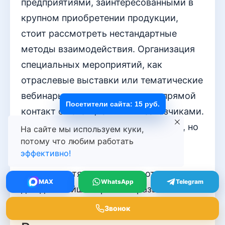
предприятиями, заинтересованными в
крупном приобретении продукции,
стоит рассмотреть нестандартные
методы взаимодействия. Организация
специальных мероприятий, как
отраслевые выставки или тематические
вебинары, позволяет наладить прямой
Посетители сайта: 15 руб.
контакт с потенциальными заказчиками.
Важно не только представить товар, но
На сайте мы используем куки,
потому что любим работать
и акцентировать внимание на его
эффективно!
преимуществах, уникальности и
возможностях, которые он открывает
MAX
WhatsApp
Telegram
для дальнейшего роста и развития
бизнеса партнеров.
Звонок