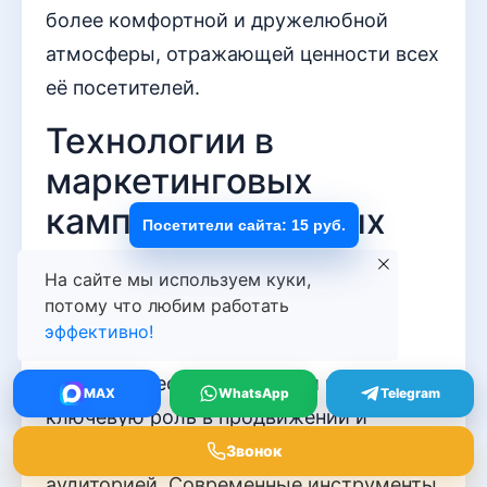
более комфортной и дружелюбной
атмосферы, отражающей ценности всех
её посетителей.
Технологии в
маркетинговых
кампаниях игровых
Посетители сайта: 15 руб.
площадок
На сайте мы используем куки,
потому что любим работать
В условиях стремительно
эффективно!
развивающейся цифровой эпохи
технологические инновации играют
MAX
WhatsApp
Telegram
ключевую роль в продвижении и
улучшении взаимодействия с
Звонок
аудиторией. Современные инструменты