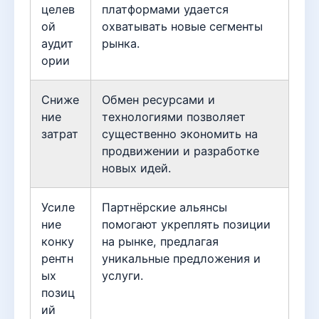
целев
платформами удается
ой
охватывать новые сегменты
аудит
рынка.
ории
Сниже
Обмен ресурсами и
ние
технологиями позволяет
затрат
существенно экономить на
продвижении и разработке
новых идей.
Усиле
Партнёрские альянсы
ние
помогают укреплять позиции
конку
на рынке, предлагая
рентн
уникальные предложения и
ых
услуги.
позиц
ий