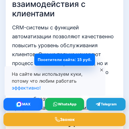
взаимодействия с
клиентами
CRM-системы с функцией
автоматизации позволяют качественно
повысить уровень обслуживания
клиентов. Они не только ускоряют
Посетители сайта: 15 руб.
процесс связи с потребителями, но и
записывают все взаимодействия, что
На сайте мы используем куки,
делает персонализацию и подход к
потому что любим работать
эффективно!
работе с каждым покупателем
целесообразными и
MAX
WhatsApp
Telegram
профессиональными решениями.
Анализ конкурентного
Звонок