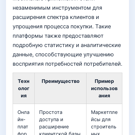
незаменимым инструментом для
расширения спектра клиентов и
упрощения процесса покупки. Такие
платформы также предоставляют
подробную статистику и аналитические
данные, способствующие улучшению
восприятия потребностей потребителей.
Техн
Преимущество
Пример
олог
использов
ия
ания
Онла
Простота
Маркетпле
йн-
доступа и
йсы для
плат
расширение
строитель
фор
клиентской базы
ных