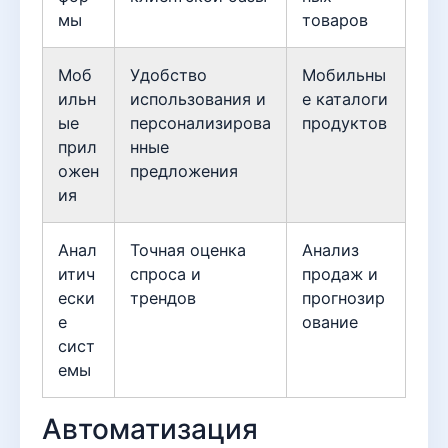
мы
товаров
Моб
Удобство
Мобильны
ильн
использования и
е каталоги
ые
персонализирова
продуктов
прил
нные
ожен
предложения
ия
Анал
Точная оценка
Анализ
итич
спроса и
продаж и
ески
трендов
прогнозир
е
ование
сист
емы
Автоматизация