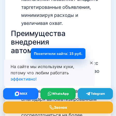
таргетированные объявления,
минимизируя расходы и
увеличивая охват.
Преимущества
внедрения
автоматизации
Посетители сайта: 15 руб.
Интеграция автоматизации в процесс
На сайте мы используем куки,
поиска клиентов приносит множество
потому что любим работать
эффективно!
положительных эффектов.
Снижение временных затрат:
MAX
WhatsApp
Telegram
Благодаря автоматизированным
процессам, сотрудники могут
Звонок
сосредоточиться на более