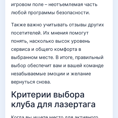
игровом поле – неотъемлемая часть
любой программы безопасности.
Также важно учитывать отзывы других
посетителей. Их мнения помогут
понять, насколько высок уровень
сервиса и общего комфорта в
выбранном месте. В итоге, правильный
выбор обеспечит вам и вашей команде
незабываемые эмоции и желание
вернуться снова.
Критерии выбора
клуба для лазертага
Когда вы ищете место для активного