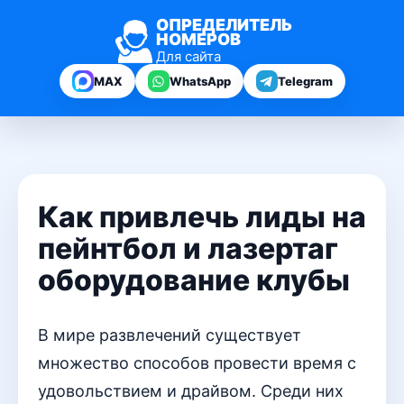
ОПРЕДЕЛИТЕЛЬ
НОМЕРОВ
Для сайта
MAX
WhatsApp
Telegram
Как привлечь лиды на
пейнтбол и лазертаг
оборудование клубы
В мире развлечений существует
множество способов провести время с
удовольствием и драйвом. Среди них