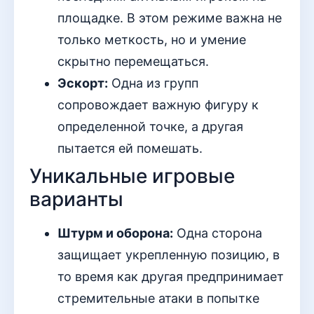
площадке. В этом режиме важна не
только меткость, но и умение
скрытно перемещаться.
Эскорт:
Одна из групп
сопровождает важную фигуру к
определенной точке, а другая
пытается ей помешать.
Уникальные игровые
варианты
Штурм и оборона:
Одна сторона
защищает укрепленную позицию, в
то время как другая предпринимает
стремительные атаки в попытке