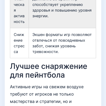
ческа
способствует укреплению
я
здоровья и повышению уровня
актив
энергии.
ность
Сниж
Экшен форматы игр позволяют
ение
отвлечься от повседневных
стрес
забот, снижая уровень
са
тревожности.
Лучшее снаряжение
для пейнтбола
Активные игры на свежем воздухе
требуют от игроков не только
мастерства и стратегии, но и