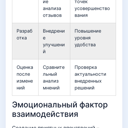
ие
точек
анализа
усовершенство
отзывов
вания
Разраб
Внедрени
Повышение
отка
е
уровня
улучшени
удобства
й
Оценка
Сравните
Проверка
после
льный
актуальности
измене
анализ
внедренных
ний
мнений
решений
Эмоциональный фактор
взаимодействия
Создание приятных впечатлений –