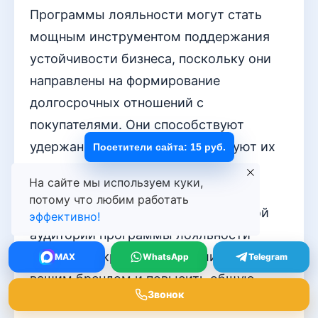
Программы лояльности могут стать
мощным инструментом поддержания
устойчивости бизнеса, поскольку они
направлены на формирование
долгосрочных отношений с
покупателями. Они способствуют
удержанию клиентов и мотивируют их
Посетители сайта: 15 руб.
возвращаться к вам за новыми
На сайте мы используем куки,
покупками. Разработанные с
потому что любим работать
ориентацией на потребности целевой
эффективно!
аудитории программы лояльности
способны укрепить связь клиента с
MAX
WhatsApp
Telegram
вашим брендом и повысить общую
Звонок
удовлетворенность от взаимодействия.