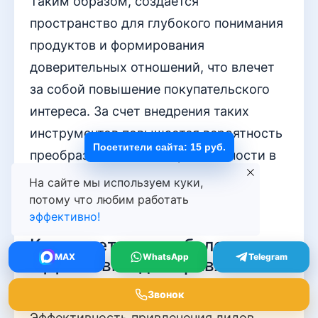
Таким образом, создается
пространство для глубокого понимания
продуктов и формирования
доверительных отношений, что влечет
за собой повышение покупательского
интереса. За счет внедрения таких
инструментов повышается вероятность
Посетители сайта: 15 руб.
преобразования заинтересованности в
приобретение.
На сайте мы используем куки,
потому что любим работать
Вопрос-ответ:
эффективно!
Какие методы наиболее
MAX
WhatsApp
Telegram
эффективны для привлечения
лидов на кухни на заказ?
Звонок
Эффективность привлечения лидов