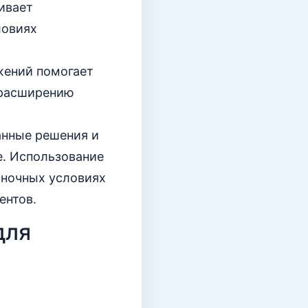
ивает
ловиях
жений помогает
 расширению
анные решения и
е. Использование
ыночных условиях
ентов.
для