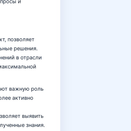
апросы и
хт, позволяет
ьные решения.
нений в отрасли
 максимальной
рают важную роль
олее активно
озволяет выявить
лученные знания.