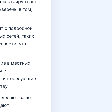
иллюстрируя ваш
уверены в том,
йт с подробной
ых сетей, таких
упности, что
тие в местных
я с
на интересующие
тву.
 сделают ваше
дают