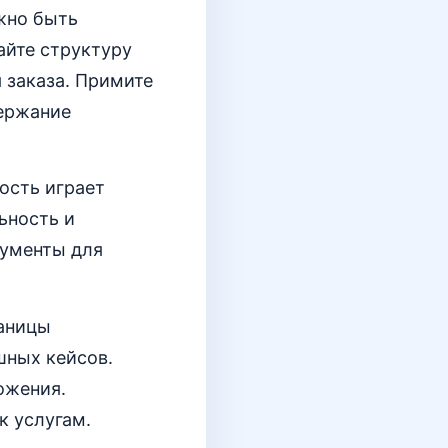
жно быть
айте структуру
 заказа. Примите
держание
ость играет
ьность и
рументы для
раницы
шных кейсов.
ожения.
к услугам.