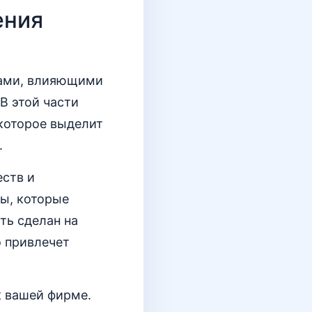
ения
рами, влияющими
В этой части
 которое выделит
.
ств и
ы, которые
ть сделан на
о привлечет
 вашей фирме.