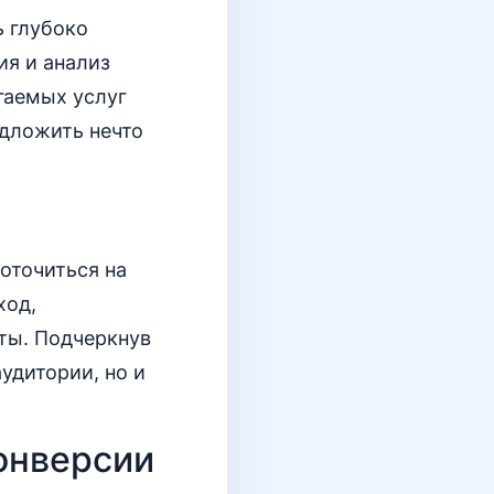
ь глубоко
ия и анализ
гаемых услуг
едложить нечто
оточиться на
ход,
ты. Подчеркнув
удитории, но и
онверсии