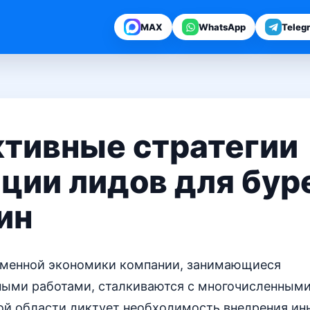
MAX
WhatsApp
Teleg
тивные стратегии
ции лидов для бур
ин
еменной экономики компании, занимающиеся
ными работами, сталкиваются с многочисленным
той области диктует необходимость внедрения и