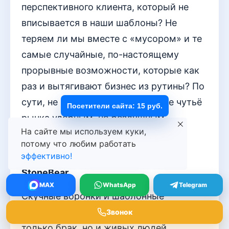
перспективного клиента, который не
вписывается в наши шаблоны? Не
теряем ли мы вместе с «мусором» и те
самые случайные, по-настоящему
прорывные возможности, которые как
раз и вытягивают бизнес из рутины? По
сути, не подменяем ли мы живое чутьё
Посетители сайта: 15 руб.
рынка удобным, но бездушным
На сайте мы используем куки,
алгоритмом собственного
потому что любим работать
изготовления?
эффективно!
StoneBear
MAX
WhatsApp
Telegram
Скучные воронки и шаблонные
скрининги. Вы так отфильтровываете не
Звонок
только брак, но и живых людей.