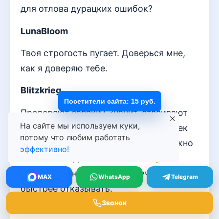
для отлова дурацких ошибок?
LunaBloom
Твоя строгость пугает. Доверься мне,
как я доверяю тебе.
Blitzkrieg
Посетители сайта: 15 руб.
Проверяют заявки? Значит, отсеивают
На сайте мы используем куки,
лишних. Удобно, когда живой человек
потому что любим работать
превращается в цифру, которую можно
эффективно!
отклонить одним кликом. Говорят о
качестве, а на деле просто учатся
MAX
WhatsApp
Telegram
быстрее отказывать.
Звонок