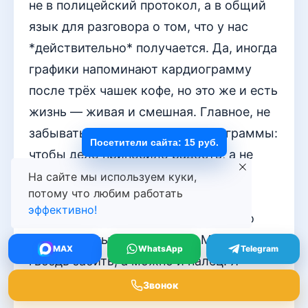
не в полицейский протокол, а в общий
язык для разговора о том, что у нас
*действительно* получается. Да, иногда
графики напоминают кардиограмму
после трёх чашек кофе, но это же и есть
жизнь — живая и смешная. Главное, не
забывать, ради чего все эти диаграммы:
Посетители сайта: 15 руб.
чтобы дело приносило радость, а не
только цифры. Когда видишь и то, и
На сайте мы используем куки,
потому что любим работать
другое — вот он, самый честный
эффективно!
показатель. Всё остальное — просто
инструменты, как молоток. Можно
MAX
WhatsApp
Telegram
гвоздь забить, а можно и палец. Я
выбираю гвоздь.
Звонок