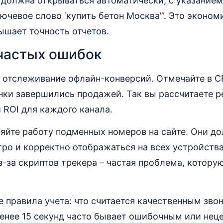
 должна открываться автоматически, с указанием
лючевое слово ‘купить бетон Москва’”. Это эконом
ышает точность отчетов.
частых ошибок
 отслеживание офлайн-конверсий. Отмечайте в C
нки завершились продажей. Так вы рассчитаете 
 ROI для каждого канала.
ряйте работу подменных номеров на сайте. Они д
ро и корректно отображаться на всех устройств
з-за скриптов трекера – частая проблема, котору
е правила учета: что считается качественным зво
енее 15 секунд часто бывает ошибочным или нец