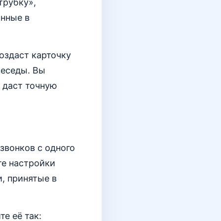
трубку»,
анные в
оздаст карточку
беседы. Вы
о даст точную
 звонков с одного
ите настройки
и, принятые в
е её так: