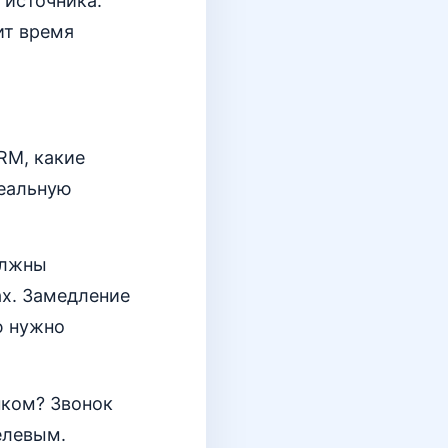
 источника:
ит время
RM, какие
реальную
олжны
ах. Замедление
ю нужно
нком? Звонок
елевым.