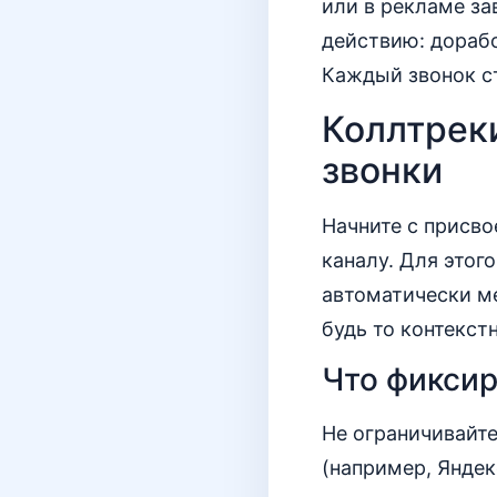
или в рекламе з
действию: дорабо
Каждый звонок с
Коллтреки
звонки
Начните с присв
каналу. Для этог
автоматически ме
будь то контекст
Что фиксир
Не ограничивайте
(например, Яндек