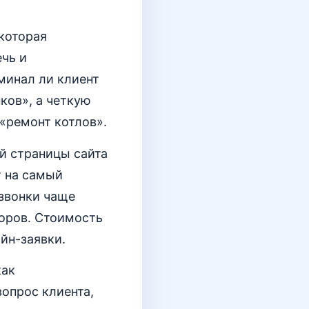
 которая
чь и
минал ли клиент
ков», а четкую
 «ремонт котлов».
й страницы сайта
т на самый
 звонки чаще
оров. Стоимость
айн-заявки.
как
вопрос клиента,