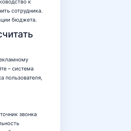
ководство к
чить сотрудника.
ации бюджета.
считать
рекламному
те – система
а пользователя,
точник звонка
льность