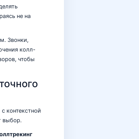
делять
раясь не на
м. Звонки,
ючения колл-
воров, чтобы
 точного
 с контекстной
т выбор.
оллтрекинг