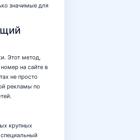
ько значимые для
ящий
. Этот метод,
 номер на сайте в
тах не просто
ной рекламы по
етей.
ных крупных
н специальный