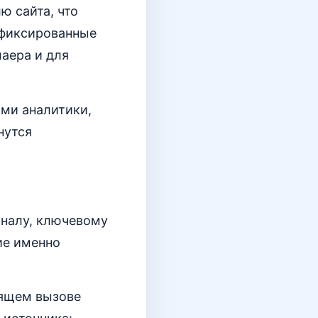
ю сайта, что
фиксированные
аера и для
ми аналитики,
нутся
аналу, ключевому
ие именно
дящем вызове