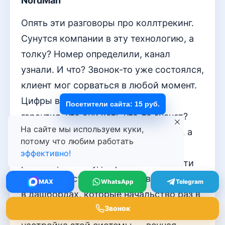
NordMan
Опять эти разговоры про коллтрекинг.
Сунутся компании в эту технологию, а
толку? Номер определили, канал
узнали. И что? Звонок-то уже состоялся,
клиент мог сорваться в любой момент.
Цифры в отчете красивые, а где
Посетители сайта: 15 руб.
гарантия, что они хоть что-то значат?
На сайте мы используем куки,
Потратишь кучу денег на внедрение, а
потому что любим работать
отдел продаж как работал в своем
эффективно!
режиме, так и будет работать. Все эти
данные просто осядут мертвым грузом
MAX
WhatsApp
Telegram
в дашбордах, которые начальство раз в
Звонок
месяц открывает для галочки. Да и