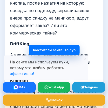
кнопка, после нажатия на которую
соседка по подъезду, спрашивавшая
вчера про скидку на маникюр, вдруг
оформляет заказ? Или это
коммерческая тайна?
DriftKing
Посетители сайта: 15 руб.
А какие из описанных вами методов
На сайте мы используем куки,
оказались самыми устойчивыми при
потому что любим работать
резких изменениях рынка?
эффективно!
Kiberkot
MAX
WhatsApp
Telegram
Можно вопрос от наивного мечтателя? Я
верю, что дело, сделанное с душой,
Звонок
само находит своих клиентов. Но жизнь