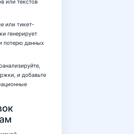
в или текстов
е или тикет-
ки генерирует
 и потерю данных
роанализируйте,
ржки, и добавьте
рмационные
вок
лам