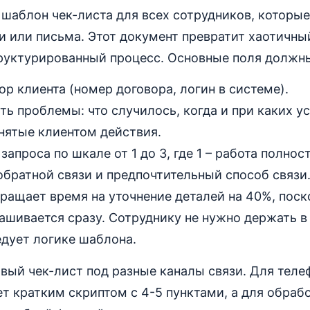
шаблон чек-листа для всех сотрудников, которы
 или письма. Этот документ превратит хаотичны
руктурированный процесс. Основные поля должн
р клиента (номер договора, логин в системе).
ь проблемы: что случилось, когда и при каких у
нятые клиентом действия.
запроса по шкале от 1 до 3, где 1 – работа полно
обратной связи и предпочтительный способ связи
ращает время на уточнение деталей на 40%, поск
шивается сразу. Сотруднику не нужно держать в
едует логике шаблона.
вый чек-лист под разные каналы связи. Для теле
ет кратким скриптом с 4-5 пунктами, а для обра