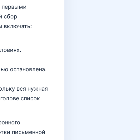
е первыми
й сбор
ы включать:
словиях.
стью остановлена.
.
ольку вся нужная
 голове список
фонного
ботки письменной