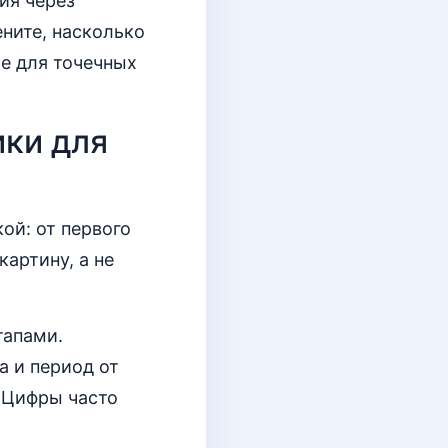
ия через
ните, насколько
е для точечных
ики для
ой: от первого
артину, а не
тапами.
а и период от
 Цифры часто