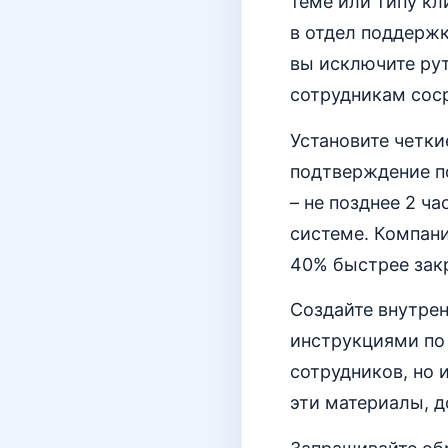
теме или типу кл
в отдел поддерж
вы исключите рут
сотрудникам соср
Установите четки
подтверждение по
– не позднее 2 ч
системе. Компани
40% быстрее зак
Создайте внутрен
инструкциями по
сотрудников, но 
эти материалы, д