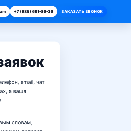
ram
+7 (985) 691-86-36
ЗАКАЗАТЬ ЗВОНОК
заявок
лефон, email, чат
ах, а ваша
я
вым словам,