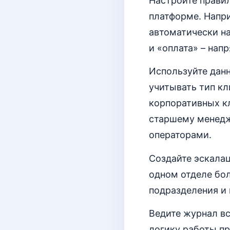
Настройте прави
платформе. Напр
автоматически на
и «оплата» – нап
Используйте дан
учитывать тип кл
корпоративных кл
старшему менедж
операторами.
Создайте эскалац
одном отделе бол
подразделения и 
Ведите журнал вс
логику работы пр