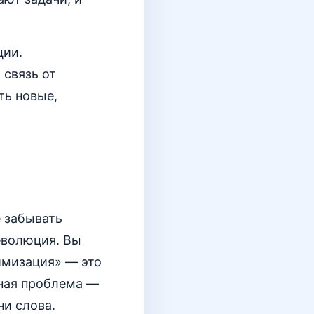
ции.
 связь от
ть новые,
е забывать
еволюция. Вы
имизация» — это
ьная проблема —
ни слова.