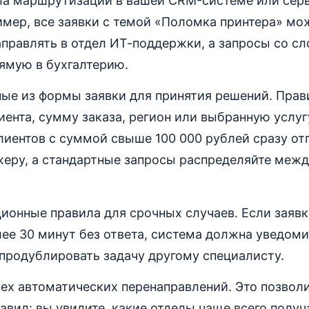
ла маршрутизации в вашей CRM-системе или сер
имер, все заявки с темой «Поломка принтера» мо
правлять в отдел ИТ-поддержки, а запросы со с
рямую в бухгалтерию.
ные из формы заявки для принятия решений. Прав
иента, сумму заказа, регион или выбранную услугу
иентов с суммой свыше 100 000 рублей сразу от
еру, а стандартные запросы распределяйте меж
ионные правила для срочных случаев. Если заявк
ее 30 минут без ответа, система должна уведом
продублировать задачу другому специалисту.
ех автоматических перенаправлений. Это позвол
авил: вы увидите, какие отделы чаще всего получ