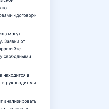
висной
жно
ловами «договор»
ила могут
. Заявки от
правляйте
ду свободными
а находится в
ить руководителя
ит анализировать
ают задачи, и