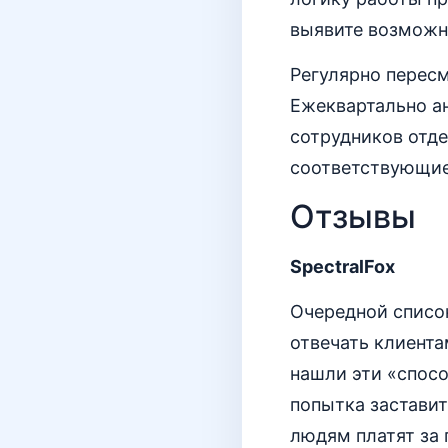
выявите возможн
Регулярно перес
Ежеквартально ан
сотрудников отде
соответствующие
Отзывы
SpectralFox
Очередной список
отвечать клиента
нашли эти «спос
попытка заставит
людям платят за п