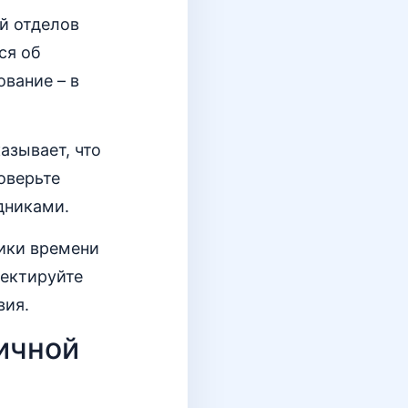
й отделов
ся об
ование – в
азывает, что
оверьте
дниками.
фики времени
ректируйте
вия.
ичной