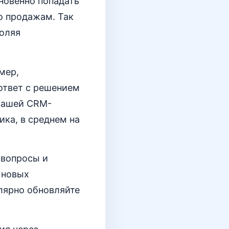
гновенно попадать
о продажам. Так
воляя
мер,
 ответ с решением
 вашей CRM-
ка, в среднем на
 вопросы и
 новых
улярно обновляйте