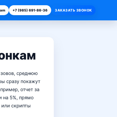
ram
+7 (985) 691-86-36
ЗАКАЗАТЬ ЗВОНОК
вонкам
ызовов, среднюю
ры сразу покажут
пример, отчет за
и на 5%, прямо
 или скрипты