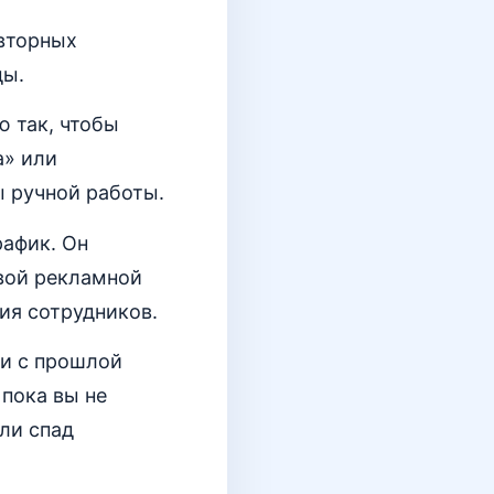
овторных
ды.
 так, чтобы
а» или
ы ручной работы.
рафик. Он
овой рекламной
ия сотрудников.
ии с прошлой
 пока вы не
или спад