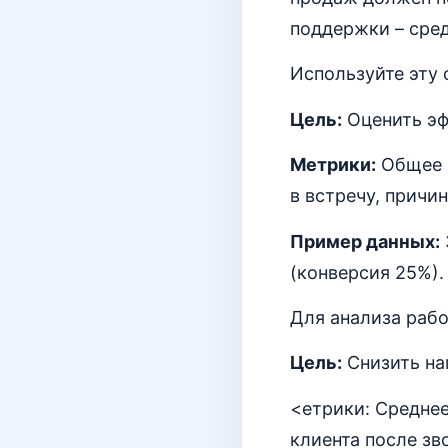
поддержки – сре
Используйте эту 
Цель:
Оценить эф
Метрики:
Общее к
в встречу, причин
Пример данных:
(конверсия 25%).
Для анализа раб
Цель:
Снизить наг
<етрики: Среднее
клиента после зв