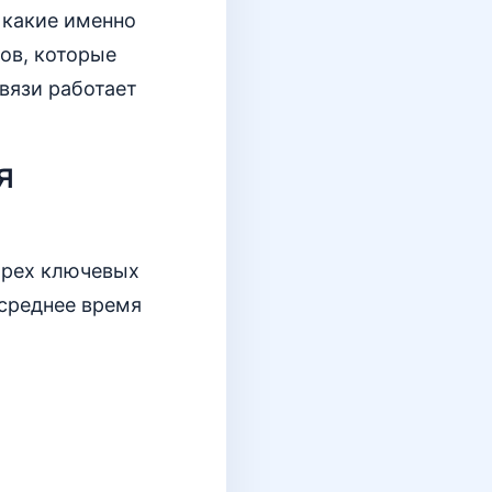
 какие именно
ков, которые
связи работает
я
трех ключевых
 среднее время