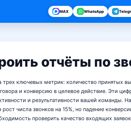
MAX
WhatsApp
Teleg
роить отчёты по з
за трех ключевых метрик: количество принятых в
говора и конверсию в целевое действие. Эти циф
тивности и результативности вашей команды. На
н рост числа звонков на 15%, но падение конверси
обходимость проверить качество входящих заявок