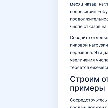
месяц назад, наг
новое скрипт-обу
продолжительнос
числе отказов на
Создайте отдельн
пиковой нагрузки
перезвона. Эти д
увеличения числа
теряется ежемеся
Строим о
примеры
Сосредоточьтесь 
продаж должен по