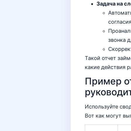
Задача на с
Автомати
согласия
Проанали
звонка д
Скоррект
Такой отчет займ
какие действия р
Пример от
руководи
Используйте свод
Вот как могут вы