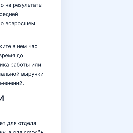
ло на результаты
средней
 о возросшем
ите в нем час
 время до
фика работы или
циальной выручки
зменений.
и
ет для отдела
ку, а для службы