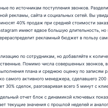
ные по источникам поступления звонков. Раздел
тной рекламы, сайта и социальных сетей. Вы увиди
иносят 40% продаж при средней стоимости заказ
nstagram имеют вдвое большую длительность, но
 перераспределит рекламный бюджет в пользу са
ализацию по сотрудникам, но добавляйте к колич
ественные. Помимо числа совершенных звонков, в
ыполнения плана и среднюю оценку по записям р
ко самого активного менеджера, сделавшего 200 
ает 30% сделок, разговаривая всего 5 минут с кли
дельный отчет блок с динамикой ключевых показ
ает текущие значения с прошлой неделей и анал