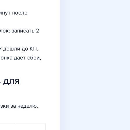
инут после
лок: записать 2
7 дошли до КП.
ронка дает сбой,
 для
зки за неделю.