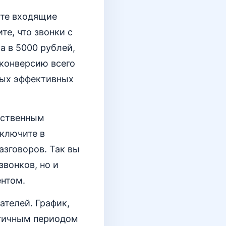
ите входящие
те, что звонки с
а в 5000 рублей,
 конверсию всего
мых эффективных
ественным
ключите в
азговоров. Так вы
звонков, но и
ентом.
ателей. График,
огичным периодом