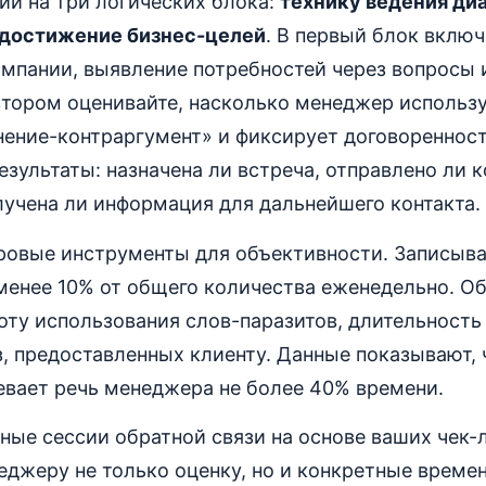
ии на три логических блока:
технику ведения ди
достижение бизнес-целей
. В первый блок включ
мпании, выявление потребностей через вопросы 
втором оценивайте, насколько менеджер использ
ение-контраргумент» и фиксирует договоренност
езультаты: назначена ли встреча, отправлено ли
учена ли информация для дальнейшего контакта.
ровые инструменты для объективности. Записыва
 менее 10% от общего количества еженедельно. О
оту использования слов-паразитов, длительность
, предоставленных клиенту. Данные показывают,
евает речь менеджера не более 40% времени.
ные сессии обратной связи на основе ваших чек-
джеру не только оценку, но и конкретные време