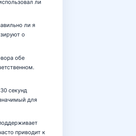
 использовал ли
авильно ли я
изируют о
овора обе
ветственном.
 30 секунд
 значимый для
 поддерживает
часто приводит к