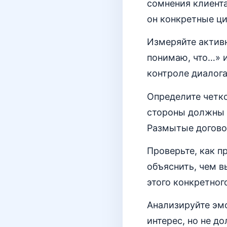
сомнения клиента
он конкретные ц
Измеряйте актив
понимаю, что…» 
контроле диалог
Определите четко
стороны должны д
Размытые договор
Проверьте, как п
объяснить, чем в
этого конкретног
Анализируйте эм
интерес, но не д