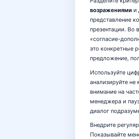
Разделите критер
возражениями
и
представление ко
презентации. Во 
«согласие-дополн
это конкретные р
предложение, пол
Используйте циф
анализируйте не
внимание на част
менеджера и пауз
диалог подразум
Внедрите регуляр
Показывайте мене