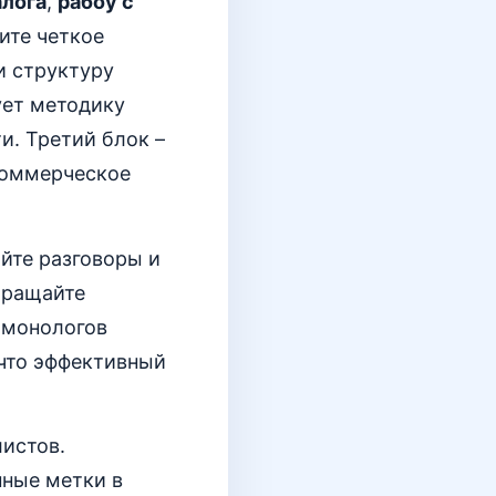
алога
,
рабоу с
ите четкое
и структуру
ует методику
и. Третий блок –
 коммерческое
йте разговоры и
бращайте
 монологов
 что эффективный
листов.
нные метки в