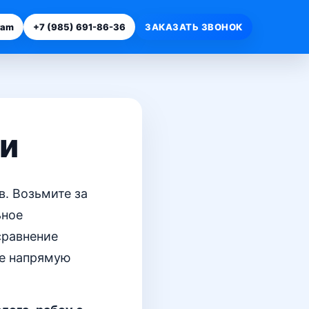
ram
+7 (985) 691-86-36
ЗАКАЗАТЬ ЗВОНОК
ки
. Возьмите за
ьное
сравнение
ые напрямую