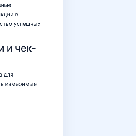
вные
нкции в
ество успешных
 и чек-
а для
е в измеримые