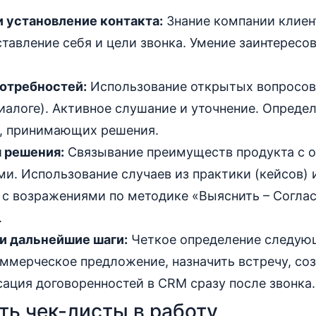
и установление контакта:
Знание компании клиент
тавление себя и цели звонка. Умение заинтересов
отребностей:
Использование открытых вопросов
иалоге). Активное слушание и уточнение. Опреде
ц, принимающих решения.
 решения:
Связывание преимуществ продукта с 
и. Использование случаев из практики (кейсов) 
 с возражениями по методике «Выяснить – Соглас
.
и дальнейшие шаги:
Четкое определение следующ
ммерческое предложение, назначить встречу, соз
ация договоренностей в CRM сразу после звонка.
ть чек-листы в работу