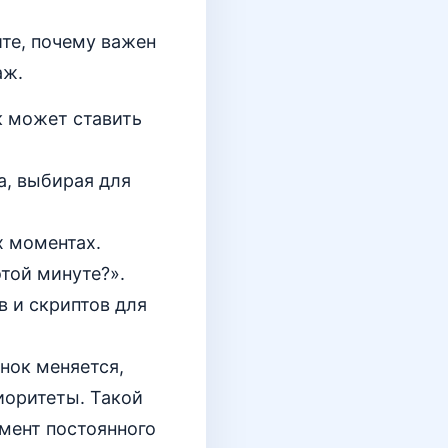
ите, почему важен
аж.
к может ставить
а, выбирая для
х моментах.
той минуте?».
в и скриптов для
нок меняется,
иоритеты. Такой
мент постоянного