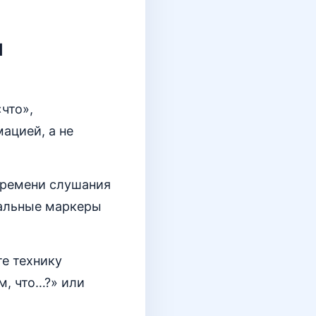
я
что»,
ацией, а не
времени слушания
нальные маркеры
те технику
м, что…?» или