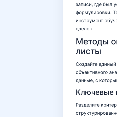
записи, где был 
формулировки. Та
инструмент обуче
сделок.
Методы оц
листы
Создайте единый 
объективного ан
данные, с котор
Ключевые к
Разделите критер
структурированно