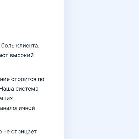
боль клиента.
вают высокий
ние строится по
«Наша система
ваших
 аналогичной
 не отрицает