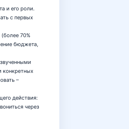
а и его роли.
ать с первых
 (более 70%
ление бюджета,
озвученными
и конкретных
овать –
его действия:
вониться через