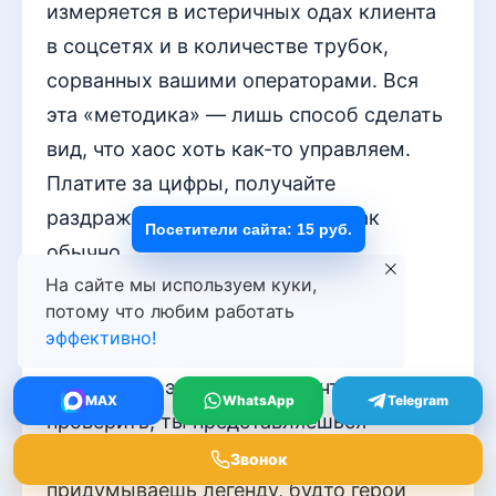
измеряется в истеричных одах клиента
в соцсетях и в количестве трубок,
сорванных вашими операторами. Вся
эта «методика» — лишь способ сделать
вид, что хаос хоть как-то управляем.
Платите за цифры, получайте
раздражённых людей. Бизнес как
Посетители сайта: 15 руб.
обычно.
На сайте мы используем куки,
Nebula_Whisper
потому что любим работать
эффективно!
Дорогой автор, а скажи… Когда ты
звонишь по этим номерам, чтобы всё
MAX
WhatsApp
Telegram
проверить, ты представляешься
настоящим именем? Или
Звонок
придумываешь легенду, будто герой