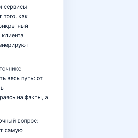
ти сервисы
 того, как
конкретный
 клиента.
генерируют
точнике
ь весь путь: от
ть
раясь на факты, а
очный вопрос:
ет самую