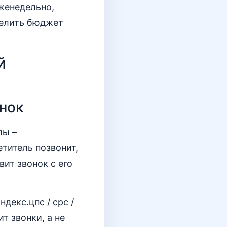
женедельно,
делить бюджет
й
онок
лы –
етитель позвонит,
вит звонок с его
декс.цпс / cpc /
т звонки, а не