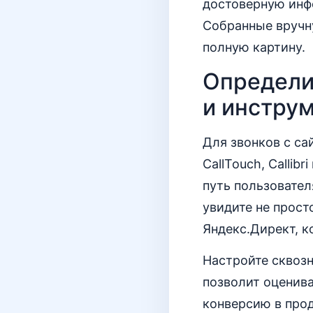
достоверную инф
Собранные вручн
полную картину.
Определи
и инстру
Для звонков с са
CallTouch, Callib
путь пользовател
увидите не прост
Яндекс.Директ, к
Настройте сквозн
позволит оценива
конверсию в про