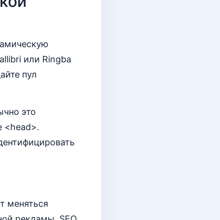
ской
намическую
libri или Ringba
айте пул
ычно это
е <head>.
идентифицировать
ет меняться
тной рекламы, SEO