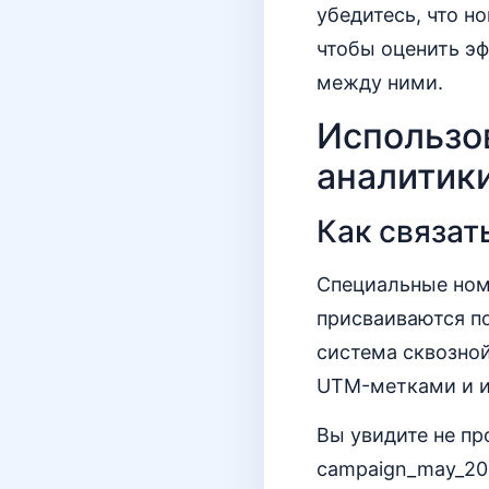
убедитесь, что н
чтобы оценить э
между ними.
Использо
аналитики
Как связат
Специальные ном
присваиваются по
система сквозной 
UTM-метками и и
Вы увидите не про
campaign_may_202