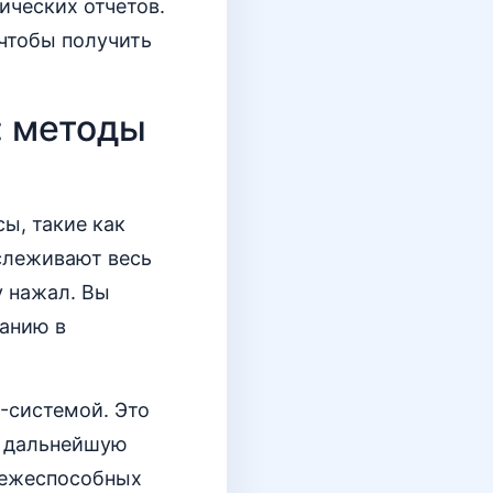
ических отчетов.
чтобы получить
: методы
ы, такие как
отслеживают весь
у нажал. Вы
панию в
-системой. Это
 и дальнейшую
тежеспособных