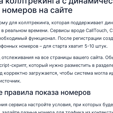
а коллтрекинга с динамиче
 номеров на сайте
рму для коллтрекинга, которая поддерживает ди
в реальном времени. Сервисы вроде CallTouch, Cal
еобходимый функционал. После регистрации созд
фонных номеров – для старта хватит 5-10 штук.
 отслеживания на все страницы вашего сайта. Об
ript-скрипт, который нужно разместить в раздел
од корректно загружается, чтобы система могла 
 источник.
 правила показа номеров
ния сервиса настройте условия, при которых буд
 задайте разные номера для трафика из контекс