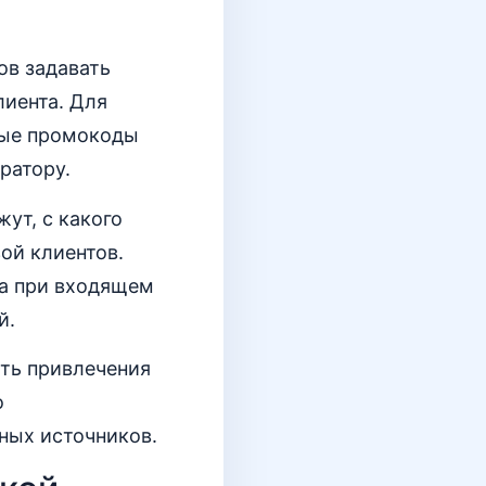
ов задавать
лиента. Для
ные промокоды
ратору.
ут, с какого
ой клиентов.
та при входящем
й.
ть привлечения
о
ных источников.