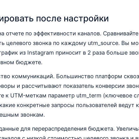
ировать после настройки
а отчете по эффективности каналов. Сравнивайте
ть целевого звонка по каждому utm_source. Вы м
трафик из Instagram приносит в 2 раза больше зво
авном бюджете.
ство коммуникаций. Большинство платформ сквоз
воры и рассчитывают показатель конверсии звонк
е к UTM-меткам параметр utm_term (ключевое сл
какие конкретные запросы пользователей ведут 
ешным звонкам.
 данные для перераспределения бюджета. Увеличь
аналов с низкой стоимостью целевого звонка и 