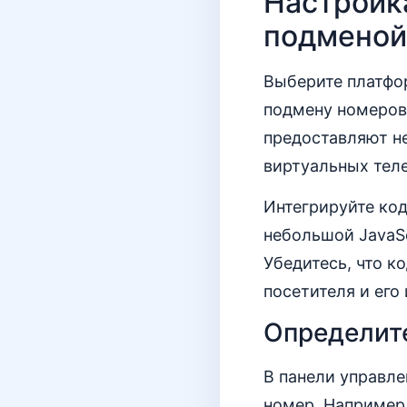
Настройк
подменой
Выберите платфо
подмену номеров 
предоставляют н
виртуальных теле
Интегрируйте код
небольшой JavaSc
Убедитесь, что к
посетителя и его
Определите
В панели управле
номер. Например,