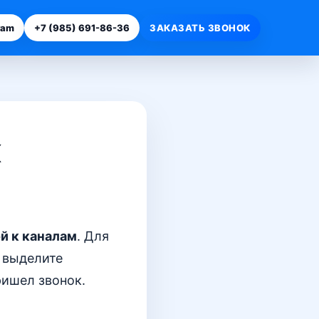
ram
+7 (985) 691-86-36
ЗАКАЗАТЬ ЗВОНОК
к
й к каналам
. Для
 выделите
ришел звонок.