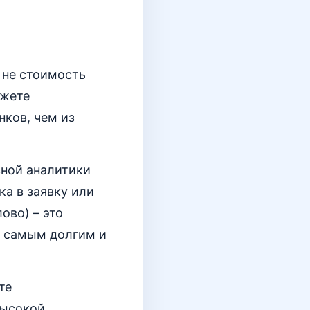
 не стоимость
ожете
нков, чем из
ной аналитики
а в заявку или
ово) – это
к самым долгим и
те
высокой