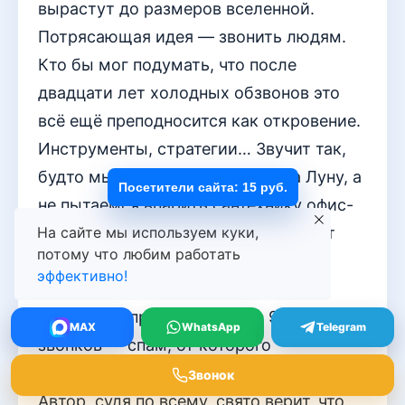
вырастут до размеров вселенной.
Потрясающая идея — звонить людям.
Кто бы мог подумать, что после
двадцати лет холодных обзвонов это
всё ещё преподносится как откровение.
Инструменты, стратегии… Звучит так,
будто мы планируем высадку на Луну, а
Посетители сайта: 15 руб.
не пытаемся впарить сантехнику офис-
менеджеру в три часа дня. Весь этот
На сайте мы используем куки,
потому что любим работать
пафосный словесный понос про
эффективно!
«воронки» и «конверсии» лишь
маскирует простую истину: 90% таких
MAX
WhatsApp
Telegram
звонков — спам, от которого
нормальные люди шлют куда подальше.
Звонок
Автор, судя по всему, свято верит, что