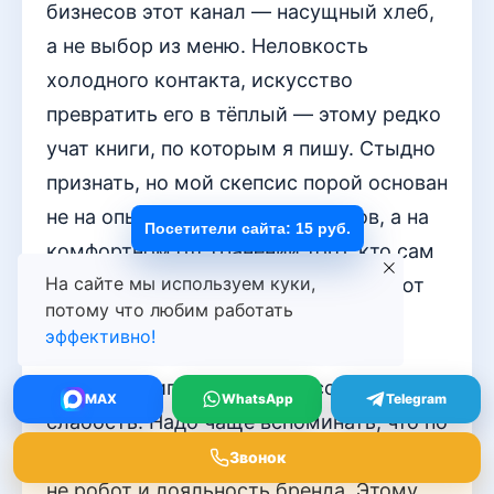
бизнесов этот канал — насущный хлеб,
а не выбор из меню. Неловкость
холодного контакта, искусство
превратить его в тёплый — этому редко
учат книги, по которым я пишу. Стыдно
признать, но мой скепсис порой основан
не на опыте проваленных звонков, а на
Посетители сайта: 15 руб.
комфортном отстранении того, кто сам
На сайте мы используем куки,
их не совершает. Выводы мои бывают
потому что любим работать
слишком категоричными. Отрицать
эффективно!
эффективность инструмента из-за
личной антипатии — профессиональная
MAX
WhatsApp
Telegram
слабость. Надо чаще вспоминать, что по
ту сторону провода — два человека, а
Звонок
не робот и лояльность бренда. Этому