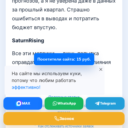
прогнозов, а я не уверена даже в данных
за прошлый квартал. Страшно
ошибиться в выводах и потратить
бюджет впустую.
SaturnRising
Все эти метрики — лишь попытка
Посетители сайта: 15 руб.
оправдать бюджет. Реального влияния
не измерить.
На сайте мы используем куки,
потому что любим работать
эффективно!
Полезные статьи
MAX
WhatsApp
Telegram
Эффективные стратегии маркетинга для ортопедических
товаров
Звонок
Телефонная аналитика сложных продаж
Как отслеживать источники заявок