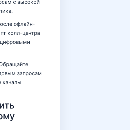
росам с высокой
лика.
после офлайн-
пт колл-центра
с цифровыми
. Обращайте
ндовым запросам
е каналы
ить
ому