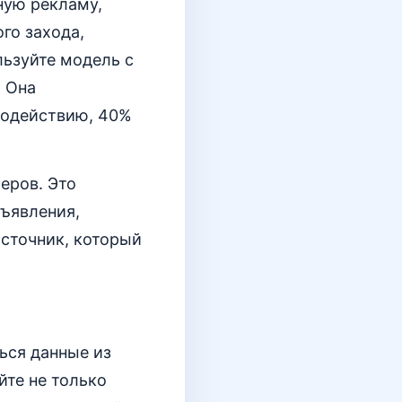
ную рекламу,
го захода,
льзуйте модель с
. Она
модействию, 40%
еров. Это
ъявления,
источник, который
ься данные из
йте не только