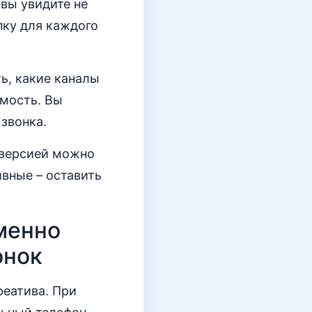
 вы увидите не
пку для каждого
ь, какие каналы
имость. Вы
звонка.
нверсией можно
вные – оставить
именно
онок
реатива. При