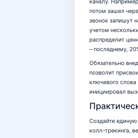
каналу. Например
потом зашел чере
звонок запишут н
учетом нескольки
распределит цен
– последнему, 2
Обязательно внед
позволит присво
ключевого слова 
инициировал выз
Практическ
Создайте единую 
колл-трекинга, в