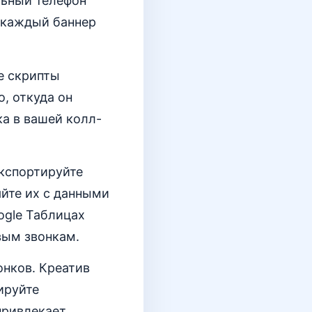
льный телефон
д каждый баннер
е скрипты
, откуда он
а в вашей колл-
Экспортируйте
яйте их с данными
ogle Таблицах
вым звонкам.
онков. Креатив
ируйте
привлекает