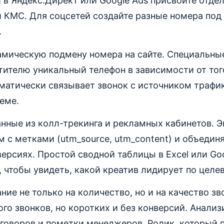
 в Яндекс.Директ или Google Ads присвойте отде
и КМС. Для соцсетей создайте разные номера по
.
амическую подмену номера на сайте. Специальны
ителю уникальный телефон в зависимости от того
матически связывает звонок с источником трафик
еме.
нные из колл-трекинга и рекламных кабинетов. 
м с метками (utm_source, utm_content) и объедин
версиях. Простой сводной таблицы в Excel или Go
, чтобы увидеть, какой креатив лидирует по целе
ие не только на количество, но и на качество зв
го звонков, но коротких и без конверсий. Анализ
говоров и пометки менеджеров. Ролик, который 