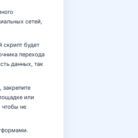
много
циальных сетей,
 скрипт будет
очника перехода
сть данных, так
, закрепите
площадке или
 чтобы не
атформами.