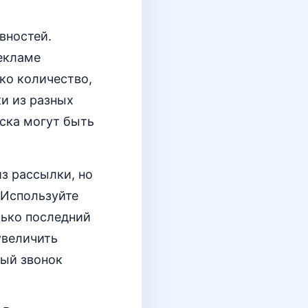
вностей.
рекламе
ько количество,
ки из разных
иска могут быть
из рассылки, но
 Используйте
лько последний
увеличить
ный звонок