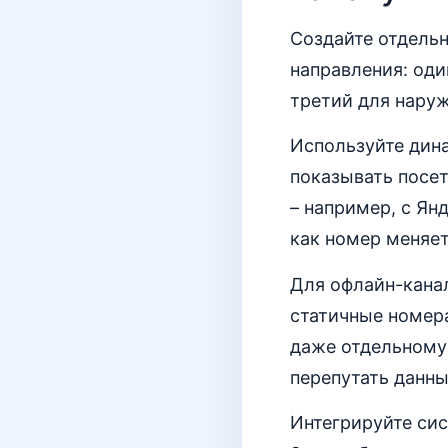
Создайте отдель
направления: оди
третий для нару
Используйте дин
показывать посе
– например, с Ян
как номер меняет
Для офлайн-канал
статичные номер
даже отдельному 
перепутать данны
Интегрируйте си