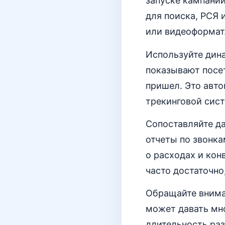
запуске кампании
для поиска, РСЯ 
или видеоформат
Используйте дин
показывают посет
пришел. Это авто
трекинговой сист
Сопоставляйте да
отчеты по звонка
о расходах и кон
часто достаточно
Обращайте вниман
может давать мно
длительность раз