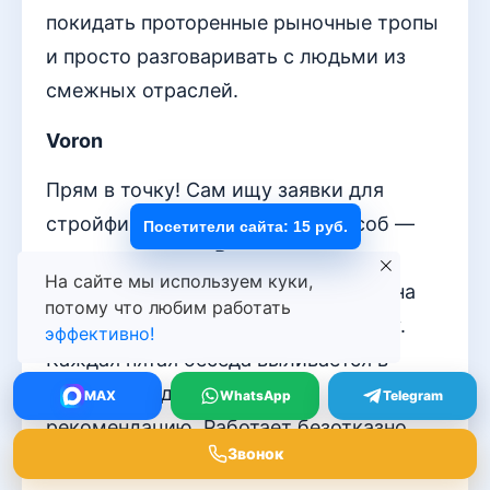
покидать проторенные рыночные тропы
и просто разговаривать с людьми из
смежных отраслей.
Voron
Прям в точку! Сам ищу заявки для
стройфирмы. Проверенный способ —
Посетители сайта: 15 руб.
старые клиенты. Раз в два месяца
На сайте мы используем куки,
звоню, спрашиваю, как объект, нужна
потому что любим работать
ли консультация по новому ремонту.
эффективно!
Каждая пятая беседа выливается в
смету. Ещё даю скидку за
MAX
WhatsApp
Telegram
рекомендацию. Работает безотказно,
Звонок
главное — не забывать про людей после