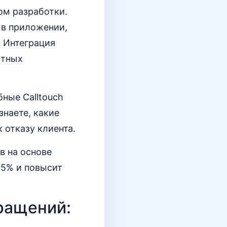
ом разработки.
 в приложении,
 Интеграция
ктных
ные Calltouch
знаете, какие
 отказу клиента.
в на основе
25% и повысит
ращений: