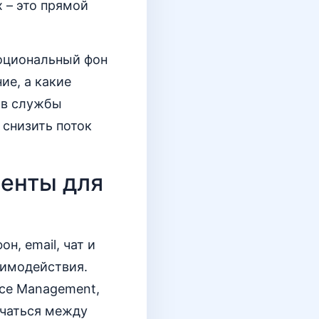
х – это прямой
моциональный фон
ие, а какие
ов службы
 снизить поток
менты для
н, email, чат и
аимодействия.
ice Management,
ючаться между