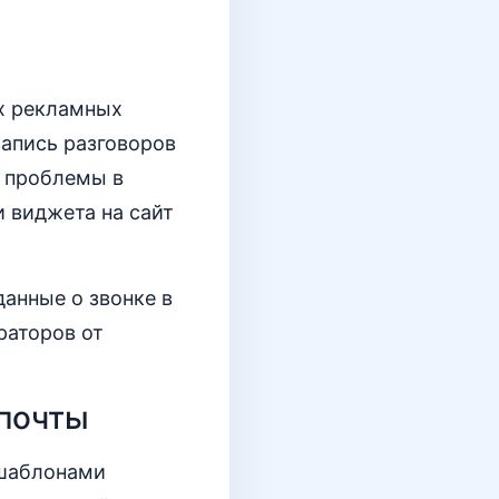
ых рекламных
запись разговоров
ь проблемы в
и виджета на сайт
анные о звонке в
раторов от
 почты
 шаблонами