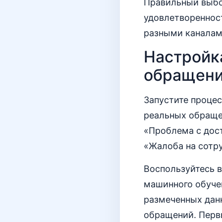
Правильный выбо
удовлетворенност
разными каналам
Настройк
обращени
Запустите процес
реальных обраще
«Проблема с дост
«Жалоба на сотру
Воспользуйтесь 
машинного обучен
размеченных данн
обращений. Первы