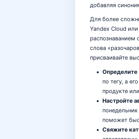
добавляя синони
Для более сложн
Yandex Cloud или
распознаванием 
слова «разочаро
присваивайте выс
Определите 
по тегу, а е
продукте ил
Настройте а
понедельник
поможет быс
Свяжите кат