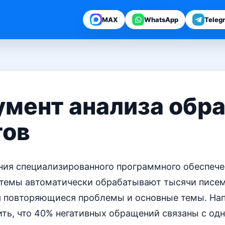
MAX
WhatsApp
Teleg
умент анализа обр
тов
ния специализированного программного обеспече
стемы автоматически обрабатывают тысячи писем,
я повторяющиеся проблемы и основные темы. На
ть, что 40% негативных обращений связаны с од