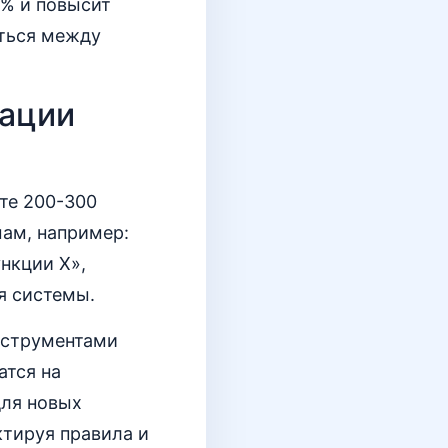
% и повысит
яться между
зации
ите 200-300
ам, например:
нкции Х»,
я системы.
нструментами
атся на
для новых
ктируя правила и