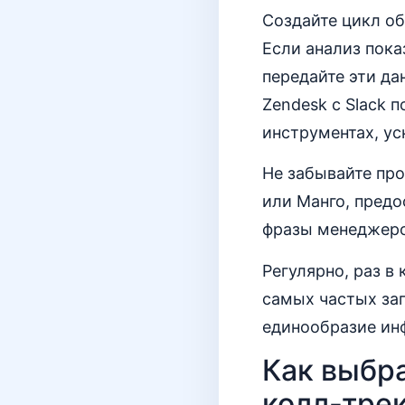
Создайте цикл о
Если анализ пока
передайте эти д
Zendesk с Slack 
инструментах, ус
Не забывайте про
или Манго, предо
фразы менеджеров
Регулярно, раз в
самых частых зап
единообразие ин
Как выбр
колл-трек