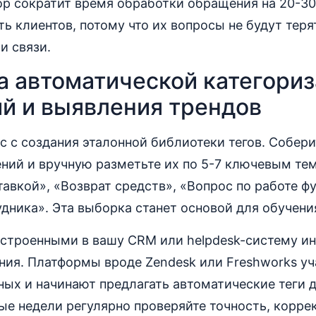
р сократит время обработки обращения на 20-30
ь клиентов, потому что их вопросы не будут тер
и связи.
а автоматической категори
й и выявления трендов
с с создания эталонной библиотеки тегов. Собер
ний и вручную разметьте их по 5-7 ключевым тем
авкой», «Возврат средств», «Вопрос по работе фу
дника». Эта выборка станет основой для обучени
встроенными в вашу CRM или helpdesk-систему и
ия. Платформы вроде Zendesk или Freshworks уч
ых и начинают предлагать автоматические теги 
е недели регулярно проверяйте точность, корре