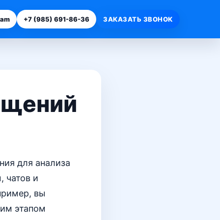
ram
+7 (985) 691-86-36
ЗАКАЗАТЬ ЗВОНОК
ащений
ния для анализа
 чатов и
пример, вы
ним этапом