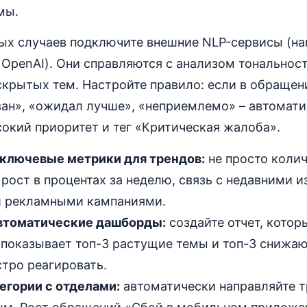
мы.
ых случаев подключите внешние NLP-сервисы (на
 OpenAI). Они справляются с анализом тональнос
скрытых тем. Настройте правило: если в обращен
ван», «ожидал лучше», «неприемлемо» – автомат
окий приоритет и тег «Критическая жалоба».
ключевые метрики для трендов:
не просто коли
го рост в процентах за неделю, связь с недавними 
и рекламными кампаниями.
втоматические дашборды:
создайте отчет, котор
 показывает топ-3 растущие темы и топ-3 снижа
тро реагировать.
егории с отделами:
автоматически направляйте 