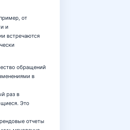
пример, от
ти и
ии встречаются
ически
чество обращений
изменениями в
ый раз в
ющиеся. Это
трендовые отчеты