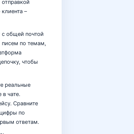
 отправкой
 клиента –
у с общей почтой
 писем по темам,
латформа
цепочку, чтобы
те реальные
 в чате.
йсу. Сравните
 цифры по
ервым ответам.