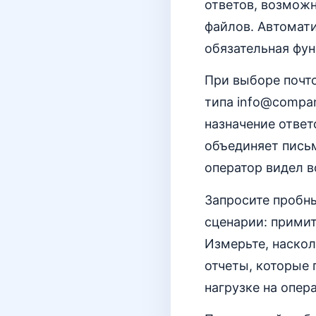
ответов, возмож
файлов. Автомати
обязательная фун
При выборе почто
типа info@compan
назначение ответ
объединяет письм
оператор видел 
Запросите пробны
сценарии: примит
Измерьте, наскол
отчеты, которые 
нагрузке на опер