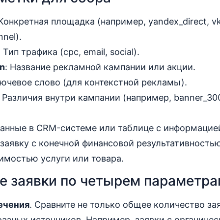
 Конкретная площадка (например, yandex_direct, v
nel).
: Тип трафика (cpc, email, social).
n
: Название рекламной кампании или акции.
лючевое слово (для контекстной рекламы).
: Различия внутри кампании (например, banner_3
анные в CRM-системе или таблице с информацией
заявку с конечной финансовой результативность
имостью услуги или товара.
е заявки по четырем параметр
ечения
. Сравните не только общее количество зая
разных источников. Например, заявки с органичес