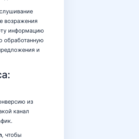
ослушивание
ые возражения
 эту информацию
ую обработанную
 предложения и
а:
конверсию из
акой канал
афик.
h
, чтобы