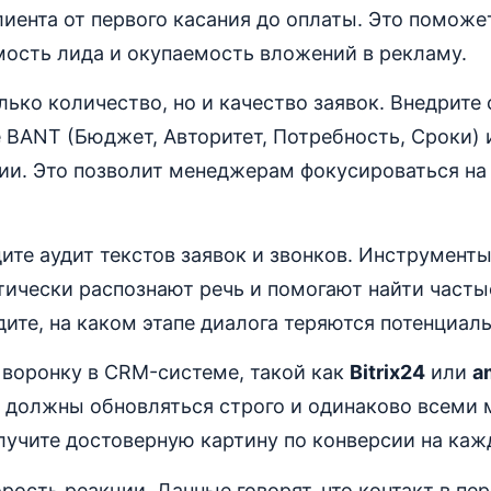
лиента от первого касания до оплаты. Это поможе
мость лида и окупаемость вложений в рекламу.
лько количество, но и качество заявок. Внедрите
 BANT (Бюджет, Авторитет, Потребность, Сроки) 
ии. Это позволит менеджерам фокусироваться на
ите аудит текстов заявок и звонков. Инструмент
ически распознают речь и помогают найти часты
дите, на каком этапе диалога теряются потенциал
 воронку в CRM-системе, такой как
Bitrix24
или
a
е должны обновляться строго и одинаково всеми
лучите достоверную картину по конверсии на каж
рость реакции. Данные говорят, что контакт в пе