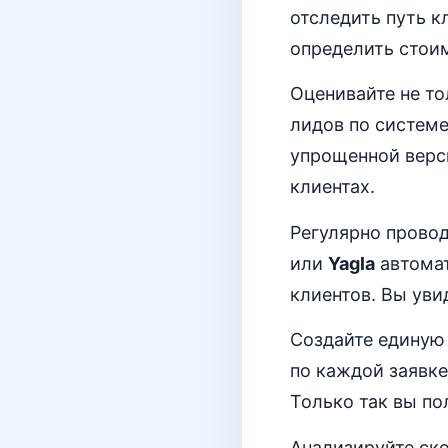
отследить путь к
определить стои
Оценивайте не то
лидов по системе
упрощенной верс
клиентах.
Регулярно провод
или
Yagla
автомат
клиентов. Вы уви
Создайте единую
по каждой заявк
Только так вы по
Анализируйте ско