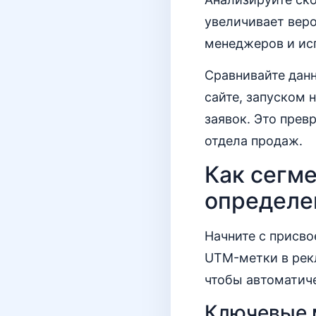
увеличивает веро
менеджеров и исп
Сравнивайте дан
сайте, запуском 
заявок. Это прев
отдела продаж.
Как сегм
определе
Начните с присво
UTM-метки в рекл
чтобы автоматич
Ключевые 