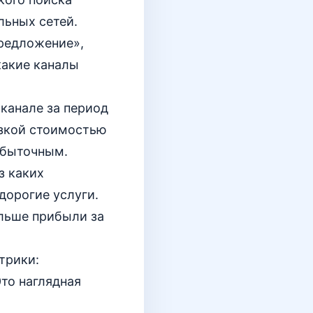
льных сетей.
предложение»,
какие каналы
 канале за период
изкой стоимостью
убыточным.
з каких
дорогие услуги.
ольше прибыли за
трики:
Это наглядная