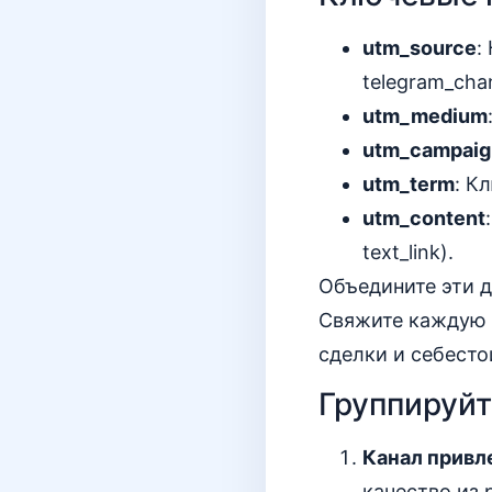
utm_source
:
telegram_chan
utm_medium
utm_campaig
utm_term
: К
utm_content
text_link).
Объедините эти д
Свяжите каждую 
сделки и себесто
Группируйт
Канал привл
качество из 