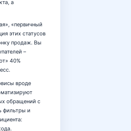
та, а
вая», «первичный
ция этих статусов
онку продаж. Вы
упателей –
ают» 40%
есс.
рвисы вроде
томатизируют
ых обращений с
ь фильтры и
ициента:
хода.