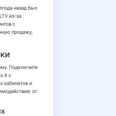
олгода назад был
LTV из-за
ентов с
чную продажу.
вки
тему. Подключите
s 4 с
ых кабинетов и
имодействия: от
ых