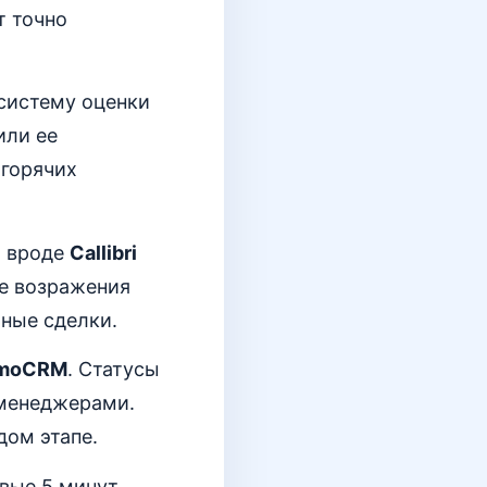
т точно
 систему оценки
или ее
 горячих
ы вроде
Callibri
е возражения
ьные сделки.
moCRM
. Статусы
 менеджерами.
дом этапе.
рвые 5 минут