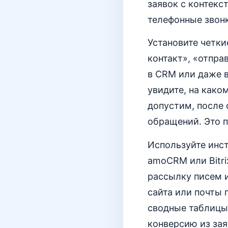
заявок с контекс
телефонные звон
Установите четки
контакт», «отпра
в CRM или даже 
увидите, на како
допустим, после
обращений. Это п
Используйте инс
amoCRM или Bitri
рассылку писем 
сайта или почты 
сводные таблицы
конверсию из зая