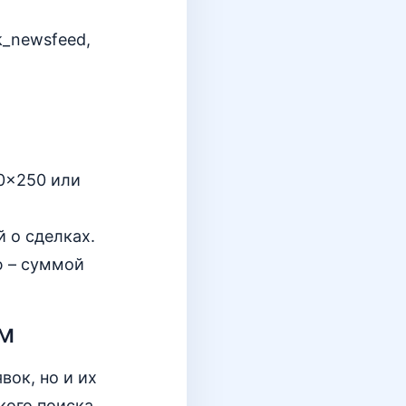
k_newsfeed,
00x250 или
 о сделках.
ю – суммой
ам
вок, но и их
кого поиска