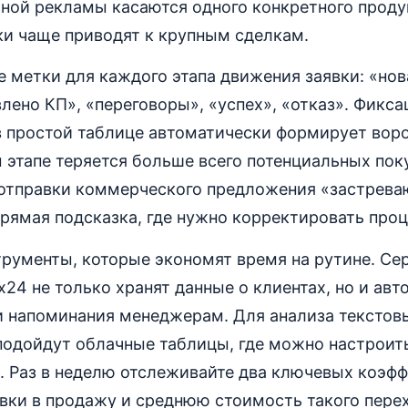
тной рекламы касаются одного конкретного продук
ки чаще приводят к крупным сделкам.
е метки для каждого этапа движения заявки: «но
влено КП», «переговоры», «успех», «отказ». Фикса
в простой таблице автоматически формирует вор
м этапе теряется больше всего потенциальных пок
 отправки коммерческого предложения «застрев
рямая подсказка, где нужно корректировать проц
трументы, которые экономят время на рутине. Се
x24 не только хранят данные о клиентах, но и ав
и напоминания менеджерам. Для анализа текстов
подойдут облачные таблицы, где можно настроит
. Раз в неделю отслеживайте два ключевых коэфф
вки в продажу и среднюю стоимость такого пере